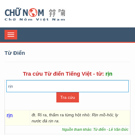
Chữ Nôm
Toggle
navigation
Từ Điển
Tra cứu Từ điển Tiếng Việt - từ:
rịn
rịn
đt. Rỉ ra, thấm ra từng hột nhỏ:
Rịn mồ-hôi; ly
nước đá rịn ra.
Nguồn tham khảo: Từ điển - Lê Văn Đức