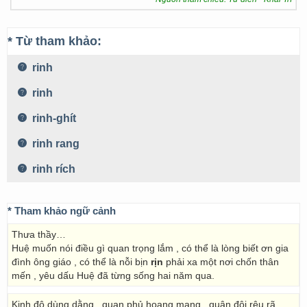
* Từ tham khảo:
rinh
rinh
rinh-ghít
rinh rang
rinh rích
* Tham khảo ngữ cảnh
Thưa thầy…
Huệ muốn nói điều gì quan trọng lắm , có thể là lòng biết ơn gia
đình ông giáo , có thể là nỗi bịn
rịn
phải xa một nơi chốn thân
mến , yêu dấu Huệ đã từng sống hai năm qua.
Kinh đô dùng dằng , quan phủ hoang mang , quân đội rệu rã ,