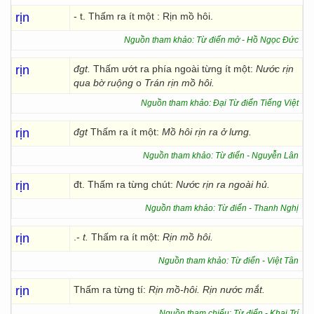
rịn
- t. Thấm ra ít một : Rịn mồ hôi.
Nguồn tham khảo: Từ điển mở - Hồ Ngọc Đức
rịn
đgt.
Thấm ướt ra phía ngoài từng ít một:
Nước rịn
qua bờ ruộng
o
Trán rịn mồ hôi.
Nguồn tham khảo: Đại Từ điển Tiếng Việt
rịn
đgt
Thấm ra ít một:
Mồ hôi rịn ra ở lưng.
Nguồn tham khảo: Từ điển - Nguyễn Lân
rịn
đt. Thấm ra từng chút:
Nước rịn ra ngoài hủ.
Nguồn tham khảo: Từ điển - Thanh Nghị
rịn
.-
t.
Thấm ra ít một:
Rịn mồ hôi.
Nguồn tham khảo: Từ điển - Việt Tân
rịn
Thấm ra từng tí:
Rịn mồ-hôi. Rịn nước mắt.
Nguồn tham chiếu: Từ điển - Khai Trí