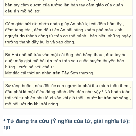
bàn tay cầm gươm của tướng lẫn bàn tay cầm giáo của quân
đều
rịn
mồ hôi sợ.
Cảm giác bứt rứt nhớp nháp giúp An nhớ lại cái đêm hôm ấy ,
đêm tang tóc , đêm đầu tiên An hãi hùng khám phá máu kinh
nguyệt
rịn
thành dòng từ trên cơ thể mình , báo hiệu những ngày
trưởng thành đầy âu lo và xao động.
Bà Hai nhổ bã trầu vào một cái ống nhổ bằng thau , đưa tay áo
quệt mấy giọt mồ hôi
rịn
trên trán sau cuộc huyên thuyên hào
hứng , cười nói với cháu :
Mợ tiếc cái thời an nhàn trên Tây Sơn thượng.
Sự ràng buộc , nếu đôi lúc con người ta phải thu mình tuân theo ,
đâu phải là một điều đáng hãnh diện đến như vậy ! Nó hoàn toàn
trái với tự nhiên như lá xì xào khi gió thổi , nước lụt tràn bờ sông ,
mồ hôi ướt
rịn
khi trời nóng.
* Từ đang tra cứu (Ý nghĩa của từ, giải nghĩa từ):
rịn