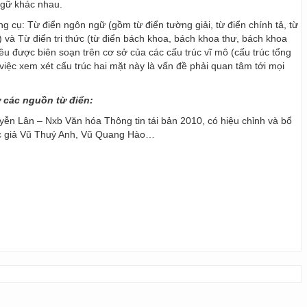
ngữ khác nhau.
ng cụ: Từ điển ngôn ngữ (gồm từ điển tường giải, từ điển chính tả, từ
) và Từ điển tri thức (từ điển bách khoa, bách khoa thư, bách khoa
 đều được biên soạn trên cơ sở của các cấu trúc vĩ mô (cấu trúc tổng
y, việc xem xét cấu trúc hai mặt này là vấn đề phải quan tâm tới mọi
ừ các nguồn từ điển:
ễn Lân – Nxb Văn hóa Thông tin tái bản 2010, có hiệu chỉnh và bổ
ác giả Vũ Thuý Anh, Vũ Quang Hào…