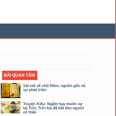
BÀI QUAN TÂM
Vài nét về chữ Nôm, nguồn gốc và
sự phát triển
Truyện Kiều: Ngẫm hay muôn sự
tại Trời, Trời kia đã bắt làm người
có thân