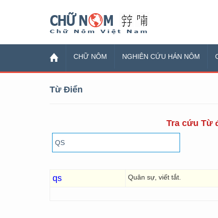
Chữ Nôm
CHỮ NÔM
NGHIÊN CỨU HÁN NÔM
Từ Điển
Tra cứu Từ đ
qs
Quân sự, viết tắt.