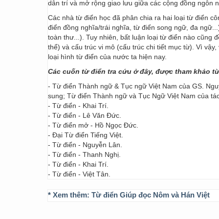
dân trí và mở rộng giao lưu giữa các cộng đồng ngôn 
Các nhà từ điển học đã phân chia ra hai loại từ điển cô
điển đồng nghĩa/trái nghĩa, từ điển song ngữ, đa ngữ...
toàn thư...). Tuy nhiên, bất luận loại từ điển nào cũng
thể) và cấu trúc vi mô (cấu trúc chi tiết mục từ). Vì vậ
loại hình từ điển của nước ta hiện nay.
Các cuốn từ điển tra cứu ở đây, được tham khảo t
- Từ điển Thành ngữ & Tục ngữ Việt Nam của GS. Nguy
sung; Từ điển Thành ngữ và Tục Ngữ Việt Nam của t
- Từ điển - Khai Trí.
- Từ điển - Lê Văn Đức.
- Từ điển mở - Hồ Ngọc Đức.
- Đại Từ điển Tiếng Việt.
- Từ điển - Nguyễn Lân.
- Từ điển - Thanh Nghị.
- Từ điển - Khai Trí.
- Từ điển - Việt Tân.
* Xem thêm:
Từ điển Giúp đọc Nôm và Hán Việt