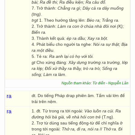
bài; Ra đề thi; Ra điều kiện; Ra câu đố.
7. Trở thành:
Chẳng ra gì; Dây cà ra dây muống
(tng).
trgt
1. Theo hướng tăng lên:
Béo ra; Trắng ra.
2. Trở thành:
Làm ra con ở chúa nhà đôi nơi (K);
Biến ra.
3. Thành kết quả:
ép ra dầu; Xay ra bột.
4. Phát biểu cho người ta nghe:
Nói ra sự thật; Bịa
ra một điều.
5. Té ra:
Ra anh lại có họ với tôi.
gt
Cho xứng đáng:
Xây dựng trường ra trường, lớp
ra lớp; Đối xử thầy ra thầy, trò ra trò; Sống ra
sống; Làm ra làm.
Nguồn tham khảo: Từ điển - Nguyễn Lân
ra
dt. Do tiếng Pháp drap phiên âm. Tấm vải lớn để
trải trên nệm.
ra
1. đt. Từ trong ra tới ngoài:
Vào luồn ra cúi. Ra
đường hỏi bà già, về nhà hỏi con trẻ
(T.ng).
2. Trợ từ dùng sau tiếng động-từ để chỉ nghĩa ở
trong tới ngoài:
Thở ra, đi ra, nói ra
//
Thở ra. Đi