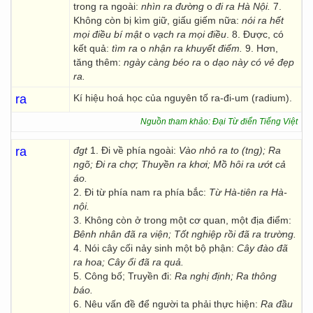
trong ra ngoài:
nhìn ra đường
o
đi ra Hà Nội.
7.
Không còn bị kìm giữ, giấu giếm nữa:
nói ra hết
mọi điều bí mật
o
vạch ra mọi điều
. 8. Được, có
kết quả:
tìm ra
o
nhận ra khuyết điểm.
9. Hơn,
tăng thêm:
ngày càng béo ra
o
dạo này có
vẻ đẹp
ra.
ra
Kí hiệu hoá học của nguyên tố ra-đi-um (radium).
Nguồn tham khảo: Đại Từ điển Tiếng Việt
ra
đgt
1. Đi về phía ngoài:
Vào nhỏ ra to (tng); Ra
ngõ; Đi ra chợ; Thuyền ra khơi; Mồ hôi ra ướt cả
áo.
2. Đi từ phía nam ra phía bắc:
Từ Hà-tiên ra Hà-
nội.
3. Không còn ở trong một cơ quan, một địa điểm:
Bênh nhân đã ra viện; Tốt nghiệp rồi đã ra trường.
4. Nói cây cối nảy sinh một bộ phận:
Cây đào đã
ra hoa; Cây ổi đã ra quả.
5. Công bố; Truyền đi:
Ra nghị định; Ra thông
báo.
6. Nêu vấn đề để người ta phải thực hiện:
Ra đầu