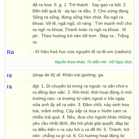
đã ra hoa. II. g. 1. Trở thành : Xay gạo ra bột. 2.
Đến kết quả là : ép lạc ra dầu. 3. Cho xứng đáng :
Sống ra sống, đừng sống hèn nhát. Ra ngô ra
khoai. Vỡ lẽ, ngã ngũ, rõ ràng : Tìm manh mối cho
ra ngô ra khoai; Thanh toán ra ngô ra khoai . III.
ph . Theo hướng trở nên tốt hơn : Đẹp ra ; Trắng
ra .
Ra
- Kí hiệu hoá học của nguyên tố ra-đi-um (radium)
Nguồn tham khảo: Từ điển mở - Hồ Ngọc Đức
ra
(drap de lit)
dt
. Khăn trải giường; ga.
ra
đgt.
1. Di chuyển từ trong ra ngoài:
ra sân chơi
o
ra đồng làm việc.
2. Rời khỏi, thôi hoạt động ở môi
trường nào:
ra trường từ năm ngoái
o
Vài ngày
nữa anh ấy sẽ ra viện.
3. Đâm chồi, nảy sinh hoa
trái, mầm mống:
Cây sắp ra hoa
o
Vườn cam ra
nhiều trái quá.
4. Nêu, đưa cho người khác những
yêu cầu nhất định, đòi hỏi phải giải quyết, đáp lại:
ra điều
kiện
o
ra câu hỏi
o
ra đề thi.
5. Thành, trở
nên:
chẳng ra gì cả.
6. Có hướng hoạt động từ