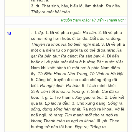
ra. Nói ra.
3. đt. Phát sinh, bày, biểu lộ, làm thành:
Ra hiệu.
Thầy ra một bài toán.
Nguồn tham khảo: Từ điển - Thanh Nghị
ra
.- I
. đg.
1. Đi về phía ngoài:
Ra sân.
2. Đi về phía
có nơi rộng hơn hoặc đi tới đó:
Dắt trâu ra đồng;
Thuyền ra khơi;
Ra bờ biển nghỉ mát.
3. Đi về phía
một địa điểm từ đó người ta có thể đi xa nữa:
Ra
ga;
Ra bến tàu;
Ra cảng
;
Ra sân bay.
4. Đi đến
hoặc đi về phía một điểm ở hướng Bắc nước Việt
Nam khi khởi hành từ một nơi ở phía Nam điểm
ấy:
Từ Biên Hòa ra Nha Trang;
Từ Vinh ra Hà Nội.
5. Công bố, truyền đi cho quần chúng rộng rãi
biết:
Ra nghị định;
Ra báo.
6. Tách mình khỏi:
Sinh viên hết
khóa ra trường.
7. Sinh:
Cái đã ra
hoa.
II.
g.
1. Trở thành:
Xay gạo ra bột.
2. Đến kết
quả là:
Ép lạc ra
dầu.
3. Cho xứng đáng:
Sống ra
sống, đừng sống hèn nhát.
Ra ngô ra khoai. Vỡ lẽ,
ngã ngũ, rõ ràng:
Tìm manh mối cho ra ngô
ra
khoai;
Thanh toán ra
ngô ra khoai.
III.
ph.
Theo
hướng trở nên tốt hơn:
Đẹp ra;
Trắng ra.