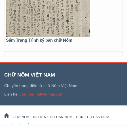
Sấm Trạng Trình ký bản chữ Nôm
CHỮ NÔM VIỆT NAM
Chuyên trang điện tử chữ Nôm Việt Nam.
Liên hệ:
chunom.net@gmail.com
.
CHỮ NÔM
NGHIÊN CỨU HÁN NÔM
CÔNG CỤ HÁN NÔM
DI SẢN HÁN NÔM
LỊCH VẠN SỰ