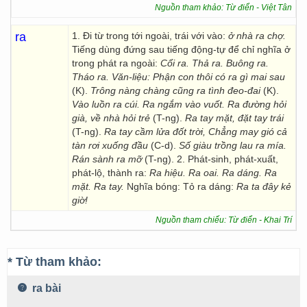
Nguồn tham khảo: Từ điển - Việt Tân
ra
1. Đi từ trong tới ngoài, trái với vào:
ở nhà ra chợ.
Tiếng dùng đứng sau tiếng động-tự để chỉ nghĩa ở
trong phát ra ngoài:
Cổi ra. Thả ra. Buông ra.
Tháo ra. Văn-liệu: Phận con thôi có ra gì mai sau
(K).
Trông nàng chàng cũng ra tình đeo-đai
(K).
Vào luồn ra cúi. Ra ngắm vào vuốt. Ra đường hỏi
già, về nhà hỏi trẻ
(T-ng).
Ra tay mặt, đặt tay trái
(T-ng).
Ra tay cầm lửa đốt trời, Chẳng may gió cả
tàn rơi xuống đầu
(C-d).
Số giàu trồng lau ra mía.
Rán sành ra mỡ
(T-ng). 2. Phát-sinh, phát-xuất,
phát-lộ, thành ra:
Ra hiệu. Ra oai. Ra dáng. Ra
mặt. Ra tay.
Nghĩa bóng: Tỏ ra dáng:
Ra ta đây kẻ
giờ!
Nguồn tham chiếu: Từ điển - Khai Trí
* Từ tham khảo:
ra bài