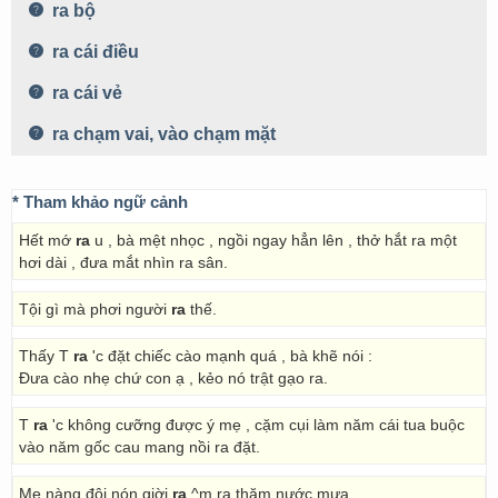
ra bộ
ra cái điều
ra cái vẻ
ra chạm vai, vào chạm mặt
* Tham khảo ngữ cảnh
Hết mớ
ra
u , bà mệt nhọc , ngồi ngay hẳn lên , thở hắt ra một
hơi dài , đưa mắt nhìn ra sân.
Tội gì mà phơi người
ra
thế.
Thấy T
ra
'c đặt chiếc cào mạnh quá , bà khẽ nói :
Đưa cào nhẹ chứ con ạ , kẻo nó trật gạo ra.
T
ra
'c không cưỡng được ý mẹ , cặm cụi làm năm cái tua buộc
vào năm gốc cau mang nồi ra đặt.
Mẹ nàng đội nón giời
ra
^m ra thăm nước mưa.