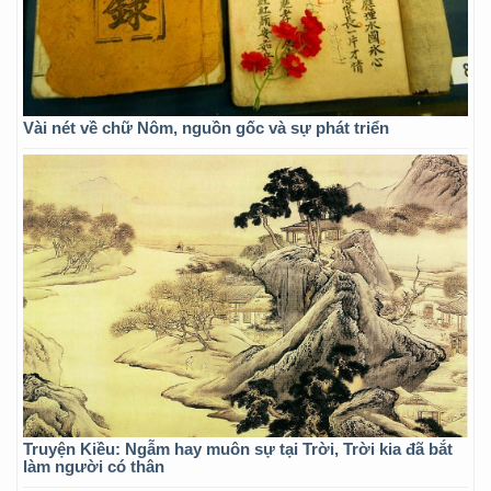
Vài nét về chữ Nôm, nguồn gốc và sự phát triển
Truyện Kiều: Ngẫm hay muôn sự tại Trời, Trời kia đã bắt
làm người có thân