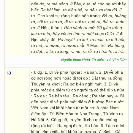
bến đò, ra mé sông. //
Bày, đưa, tỏ cho người thấy
biết:
Ra bài làm, ra điệu-bộ, ra dấu, ra thai đố
. //
trt. Cho khỏi sự ràng-buộc bên trong:
Bỏ ra, buông
ra, cổi ra, cho ra, đi ra, nói ra, ngó ra, thả ra, tháo
ra
. // Nên, thành:
Rán sành ra mỡ: Số giàu trồng
lau ra mía; Bảy với ba tính ra một chục
(CD). // đt.
Rịn, chảy, đổ:
Ra huyết, ra khí, ra máu, ra mồ-hôi,
ra mủ, ra nước, ra nước mắt
. // Mọc, trổ:
Ra bông,
ra đọt, ra lá, ra lông, ra nụ, ra rễ, ra nhánh, ra trái.
Nguồn tham khảo: Từ điển - Lê Văn Đức
ra
- I. đg. 1. Đi về phía ngoài : Ra sân. 2. Đi về phía
có nơi rộng hơn hoặc đi tới đó : Dắt trâu ra đồng;
Thuyền ra khơi ; Ra bờ biển nghỉ mát. 3. Đi về
phía một địa điểm từ đó người ta có thể đi xa nữa
: Ra ga ; Ra bến tàu ; Ra cảng ; Ra sân bay. 4. Đi
đến hoặc đi về phía một điểm ở hướng Bắc nước
Việt Nam khi khởi hành từ một nơi ở phía Nam
điểm ấy : Từ Biên Hòa ra Nha Trang ; Từ Vinh ra
Hà Nội. 5. Công bố, truyền đi cho quần chúng
rộng rãi biết : Ra nghị định ; Ra báo. 6. Tách mình
khỏi : Sinh viên hết khóa ra trường. 7. Sinh : Cải