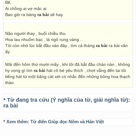
BK
Ai chồng ai vợ mặc ai
Bao giờ ra bảng
ra bài
sẽ hay.
Não người thay , buổi chiều thu
Hoa lau nhuốm bạc , lá ngô rụng vàng…
Tôi còn nhớ lúc bắt đầu vào đây , tìm cả tháng
ra bài
ra bài văn
ấy.
Mãi đến hôm thứ mười mấy , khi tôi đã bắt đầu chán nản , không
hy vọng gì tìm
ra bài
hát cô bé yêu thích , chợt vẳng đến tai tôi
tiếng hát từ một băng cát xét có nhắc đến những bông hoa thạch
thảo.
* Từ đang tra cứu (Ý nghĩa của từ, giải nghĩa từ):
ra bài
* Xem thêm:
Từ điển Giúp đọc Nôm và Hán Việt