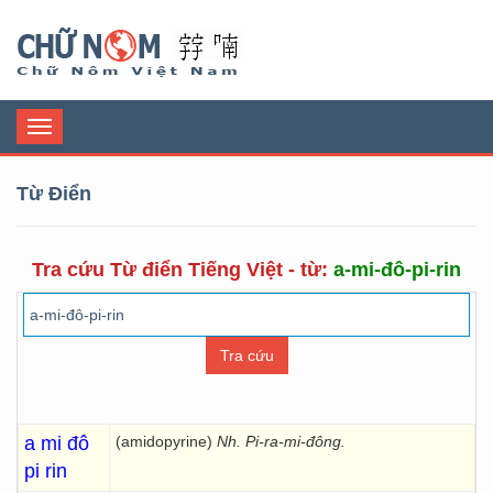
Chữ Nôm
Toggle
navigation
Từ Điển
Tra cứu Từ điển Tiếng Việt - từ:
a-mi-đô-pi-rin
a mi đô
(amidopyrine)
Nh. Pi-ra-mi-đông.
pi rin