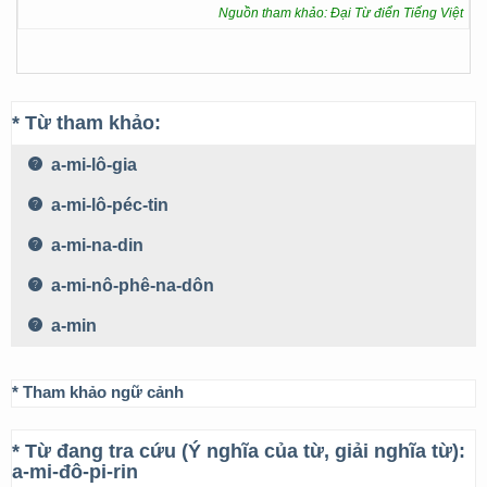
Nguồn tham khảo: Đại Từ điển Tiếng Việt
* Từ tham khảo:
a-mi-lô-gia
a-mi-lô-péc-tin
a-mi-na-din
a-mi-nô-phê-na-dôn
a-min
* Tham khảo ngữ cảnh
* Từ đang tra cứu (Ý nghĩa của từ, giải nghĩa từ):
a-mi-đô-pi-rin