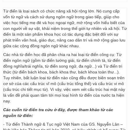
Từ điển là loại sách có chức năng xã hội rộng lớn. Nó cung cấp
vốn từ ngữ và cách sử dụng ngôn ngữ trong giao tiếp, giúp cho
việc học tiếng mẹ đẻ và học ngoại ngữ, mở rộng vốn hiểu biết của
con người về sự vật, khái niệm trong thế giới tự nhiên và xã hội. Từ
điển là một sản phẩm khoa học có tác dụng đặc biệt đối với sự
phát triển văn hoá, giáo dục, nâng cao dân trí và mở rộng giao lưu
giữa các cộng đồng ngôn ngữ khác nhau.
Các nhà từ điển học đã phân chia ra hai loại từ điển công cụ: Từ
điển ngôn ngữ (gồm từ điển tường giải, từ điển chính tả, từ điển
đồng nghĩa/trái nghĩa, từ điển song ngữ, đa ngữ...) và Từ điển tri
thức (từ điển bách khoa, bách khoa thư, bách khoa toàn thư...).
Tuy nhiên, bất luận loại từ điển nào cũng đều được biên soạn trên
cơ sở của các cấu trúc vĩ mô (cấu trúc tổng thể) và cấu trúc vi mô
(cấu trúc chi tiết mục từ). Vì vậy, việc xem xét cấu trúc hai mặt này
là vấn đề phải quan tâm tới mọi loại hình từ điển của nước ta hiện
nay.
Các cuốn từ điển tra cứu ở đây, được tham khảo từ các
nguồn từ điển:
- Từ điển Thành ngữ & Tục ngữ Việt Nam của GS. Nguyễn Lân –