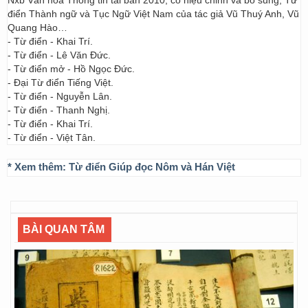
Nxb Văn hóa Thông tin tái bản 2010, có hiệu chỉnh và bổ sung; Từ
điển Thành ngữ và Tục Ngữ Việt Nam của tác giả Vũ Thuý Anh, Vũ
Quang Hào…
- Từ điển - Khai Trí.
- Từ điển - Lê Văn Đức.
- Từ điển mở - Hồ Ngọc Đức.
- Đại Từ điển Tiếng Việt.
- Từ điển - Nguyễn Lân.
- Từ điển - Thanh Nghị.
- Từ điển - Khai Trí.
- Từ điển - Việt Tân.
* Xem thêm:
Từ điển Giúp đọc Nôm và Hán Việt
BÀI QUAN TÂM