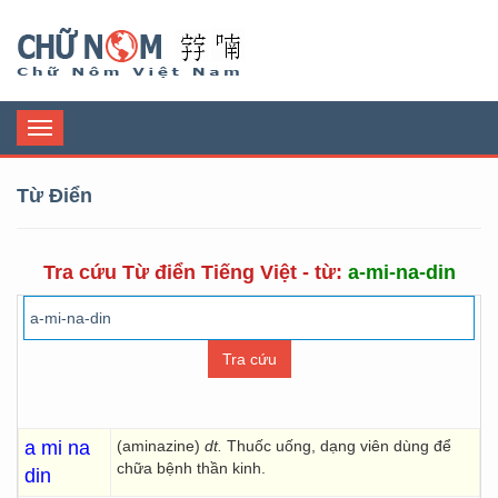
Chữ Nôm
Toggle
navigation
Từ Điển
Tra cứu Từ điển Tiếng Việt - từ:
a-mi-na-din
a mi na
(aminazine)
dt.
Thuốc uống, dạng viên dùng để
chữa bệnh thần kinh.
din