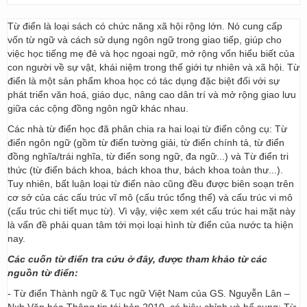
Từ điển là loại sách có chức năng xã hội rộng lớn. Nó cung cấp
vốn từ ngữ và cách sử dụng ngôn ngữ trong giao tiếp, giúp cho
việc học tiếng mẹ đẻ và học ngoại ngữ, mở rộng vốn hiểu biết của
con người về sự vật, khái niệm trong thế giới tự nhiên và xã hội. Từ
điển là một sản phẩm khoa học có tác dụng đặc biệt đối với sự
phát triển văn hoá, giáo dục, nâng cao dân trí và mở rộng giao lưu
giữa các cộng đồng ngôn ngữ khác nhau.
Các nhà từ điển học đã phân chia ra hai loại từ điển công cụ: Từ
điển ngôn ngữ (gồm từ điển tường giải, từ điển chính tả, từ điển
đồng nghĩa/trái nghĩa, từ điển song ngữ, đa ngữ...) và Từ điển tri
thức (từ điển bách khoa, bách khoa thư, bách khoa toàn thư...).
Tuy nhiên, bất luận loại từ điển nào cũng đều được biên soạn trên
cơ sở của các cấu trúc vĩ mô (cấu trúc tổng thể) và cấu trúc vi mô
(cấu trúc chi tiết mục từ). Vì vậy, việc xem xét cấu trúc hai mặt này
là vấn đề phải quan tâm tới mọi loại hình từ điển của nước ta hiện
nay.
Các cuốn từ điển tra cứu ở đây, được tham khảo từ các
nguồn từ điển:
- Từ điển Thành ngữ & Tục ngữ Việt Nam của GS. Nguyễn Lân –