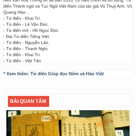
Nxb Văn hóa Thông tin tái bản 2010, có hiệu chỉnh và bổ sung; Từ
điển Thành ngữ và Tục Ngữ Việt Nam của tác giả Vũ Thuý Anh, Vũ
Quang Hào…
- Từ điển - Khai Trí.
- Từ điển - Lê Văn Đức.
- Từ điển mở - Hồ Ngọc Đức.
- Đại Từ điển Tiếng Việt.
- Từ điển - Nguyễn Lân.
- Từ điển - Thanh Nghị.
- Từ điển - Khai Trí.
- Từ điển - Việt Tân.
* Xem thêm:
Từ điển Giúp đọc Nôm và Hán Việt
BÀI QUAN TÂM