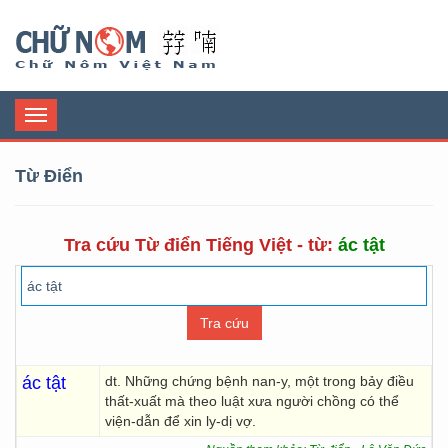
Chữ Nôm
Toggle
navigation
Từ Điển
Tra cứu Từ điển Tiếng Việt - từ:
ác tật
ác tật
dt. Những chứng bệnh nan-y, một trong bảy điều
thất-xuất mà theo luật xưa người chồng có thể
viện-dẫn để xin ly-dị vợ.