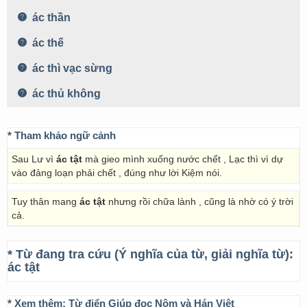
ác thần
ác thế
ác thì vạc sừng
ác thủ không
* Tham khảo ngữ cảnh
Sau Lư vì
ác tật
mà gieo mình xuống nước chết , Lạc thì vì dự
vào đảng loạn phải chết , đúng như lời Kiệm nói.
Tuy thân mang
ác tật
nhưng rồi chữa lành , cũng là nhờ có ý trời
cả.
* Từ đang tra cứu (Ý nghĩa của từ, giải nghĩa từ):
ác tật
* Xem thêm:
Từ điển Giúp đọc Nôm và Hán Việt