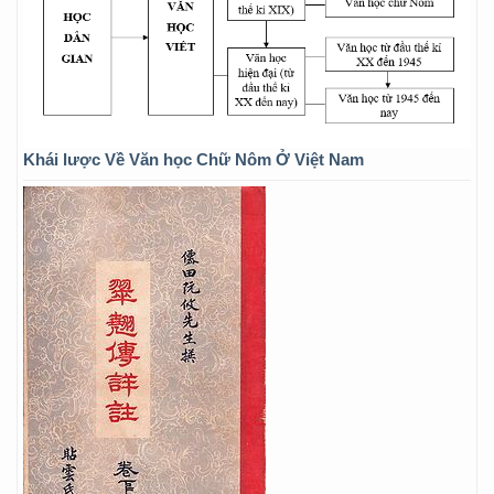
Khái lược Về Văn học Chữ Nôm Ở Việt Nam