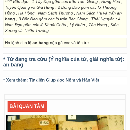
1484
Bốn đạo : 1 Tây Đạo gồm các trấn Tam Giang , Hưng Hóa ,
Tuyên Quang và Gia Hưng ; 2 Đông Đạo gồm các lộ Thượng
Hồng , Hạ Hồng , Nam Sách Thượng , Nam Sách Hạ và trấn
an
bang
; 3 Bắc Đạo gồm các lộ trấn Bắc Giang , Thái Nguyên ; 4
Nam Đạo gồm các lộ Khoái Châu , Lý Nhân , Tân Hưng , Kiến
Xương và Thiên Trường.
Hạ lệnh cho lộ
an bang
nộp gỗ cọc và tên tre.
* Từ đang tra cứu (Ý nghĩa của từ, giải nghĩa từ):
an bang
* Xem thêm:
Từ điển Giúp đọc Nôm và Hán Việt
BÀI QUAN TÂM