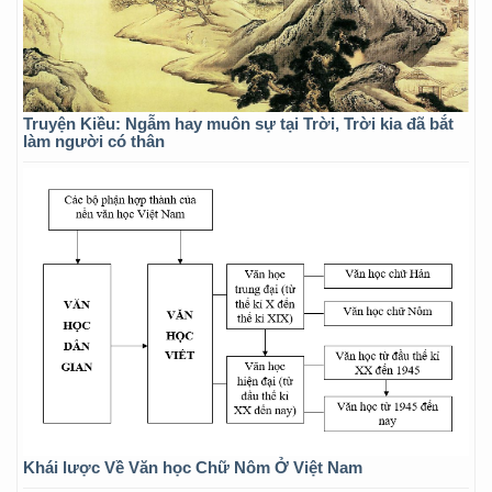
Truyện Kiều: Ngẫm hay muôn sự tại Trời, Trời kia đã bắt
làm người có thân
Khái lược Về Văn học Chữ Nôm Ở Việt Nam