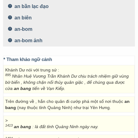
an bần lạc đạo
an biên
an-bom
an-bom ảnh
* Tham khảo ngữ cảnh
Khánh Dư nói với trung sứ :
895
Nhân Huệ Vương Trần Khánh Dư chịu trách nhiệm giữ vùng
bờ biển , không chặn nổi thủy quân giặc , để chúng qua được
cửa
an bang
tiến về Vạn Kiếp.
Trên đường về , hắn cho quân đi cướp phá một số nơi thuộc
an
bang
(nay thuộc tỉnh Quảng Ninh) như trại Yên Hưng.
>
1413
an bang
: là đất tỉnh Quảng Ninh ngày nay.