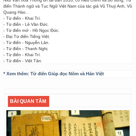
Nxb Văn hóa Thông tin tái bản 2010, có hiệu chỉnh và bổ sung; Từ
điển Thành ngữ và Tục Ngữ Việt Nam của tác giả Vũ Thuý Anh, Vũ
Quang Hào…
- Từ điển - Khai Trí.
- Từ điển - Lê Văn Đức.
- Từ điển mở - Hồ Ngọc Đức.
- Đại Từ điển Tiếng Việt.
- Từ điển - Nguyễn Lân.
- Từ điển - Thanh Nghị.
- Từ điển - Khai Trí.
- Từ điển - Việt Tân.
* Xem thêm:
Từ điển Giúp đọc Nôm và Hán Việt
BÀI QUAN TÂM