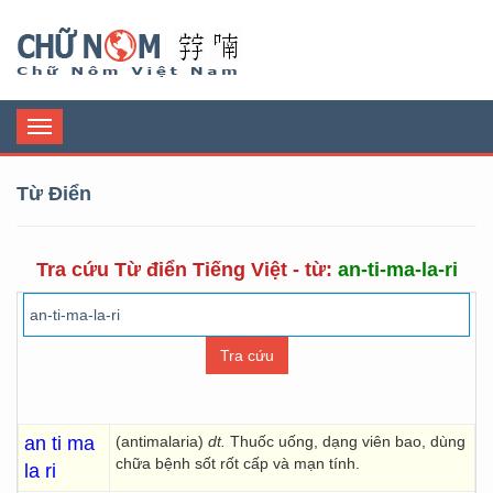
Chữ Nôm
Toggle
navigation
Từ Điển
Tra cứu Từ điển Tiếng Việt - từ:
an-ti-ma-la-ri
an ti ma
(antimalaria)
dt.
Thuốc uống, dạng viên bao, dùng
chữa bệnh sốt rốt cấp và mạn tính.
la ri