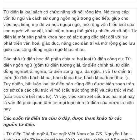
Từ điển là loại sách có chức năng xã hội rộng lớn. Nó cung cấp
vốn từ ngữ và cách sử dụng ngôn ngữ trong giao tiếp, giúp cho
việc học tiếng mẹ đẻ và học ngoại ngữ, mở rộng vốn hiểu biết của
con người về sự vật, khái niệm trong thế giới tự nhiên và xã hội. Từ
điển là một sản phẩm khoa học có tác dụng đặc biệt đối với sự
phát triển văn hoá, giáo dục, nâng cao dân trí và mở rộng giao lưu
giữa các cộng đồng ngôn ngữ khác nhau.
Các nhà từ điển học đã phân chia ra hai loại từ điển công cụ: Từ
điển ngôn ngữ (gồm từ điển tường giải, từ điển chính tả, từ điển
đồng nghĩa/trái nghĩa, từ điển song ngữ, đa ngữ...) và Từ điển tri
thức (từ điển bách khoa, bách khoa thư, bách khoa toàn thư...).
Tuy nhiên, bất luận loại từ điển nào cũng đều được biên soạn trên
cơ sở của các cấu trúc vĩ mô (cấu trúc tổng thể) và cấu trúc vi mô
(cấu trúc chi tiết mục từ). Vì vậy, việc xem xét cấu trúc hai mặt này
là vấn đề phải quan tâm tới mọi loại hình từ điển của nước ta hiện
nay.
Các cuốn từ điển tra cứu ở đây, được tham khảo từ các
nguồn từ điển:
- Từ điển Thành ngữ & Tục ngữ Việt Nam của GS. Nguyễn Lân –