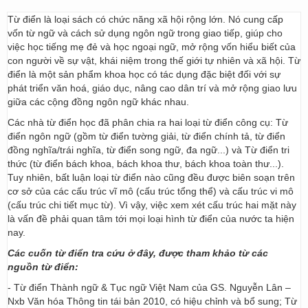
Từ điển là loại sách có chức năng xã hội rộng lớn. Nó cung cấp
vốn từ ngữ và cách sử dụng ngôn ngữ trong giao tiếp, giúp cho
việc học tiếng mẹ đẻ và học ngoại ngữ, mở rộng vốn hiểu biết của
con người về sự vật, khái niệm trong thế giới tự nhiên và xã hội. Từ
điển là một sản phẩm khoa học có tác dụng đặc biệt đối với sự
phát triển văn hoá, giáo dục, nâng cao dân trí và mở rộng giao lưu
giữa các cộng đồng ngôn ngữ khác nhau.
Các nhà từ điển học đã phân chia ra hai loại từ điển công cụ: Từ
điển ngôn ngữ (gồm từ điển tường giải, từ điển chính tả, từ điển
đồng nghĩa/trái nghĩa, từ điển song ngữ, đa ngữ...) và Từ điển tri
thức (từ điển bách khoa, bách khoa thư, bách khoa toàn thư...).
Tuy nhiên, bất luận loại từ điển nào cũng đều được biên soạn trên
cơ sở của các cấu trúc vĩ mô (cấu trúc tổng thể) và cấu trúc vi mô
(cấu trúc chi tiết mục từ). Vì vậy, việc xem xét cấu trúc hai mặt này
là vấn đề phải quan tâm tới mọi loại hình từ điển của nước ta hiện
nay.
Các cuốn từ điển tra cứu ở đây, được tham khảo từ các
nguồn từ điển:
- Từ điển Thành ngữ & Tục ngữ Việt Nam của GS. Nguyễn Lân –
Nxb Văn hóa Thông tin tái bản 2010, có hiệu chỉnh và bổ sung; Từ