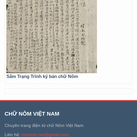
Sấm Trạng Trình ký bản chữ Nôm
CHỮ NÔM VIỆT NAM
Chuyên trang điện tử chữ Nôm Việt Nam.
Liên hệ:
chunom.net@gmail.com
.