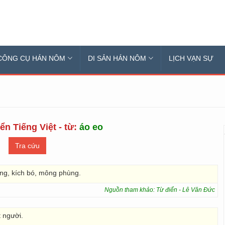
CÔNG CỤ HÁN NÔM
DI SẢN HÁN NÔM
LỊCH VẠN SỰ
ển Tiếng Việt - từ:
áo eo
ang, kích bó, mông phùng.
Nguồn tham khảo: Từ điển - Lê Văn Đức
 người.