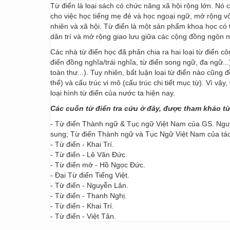
Từ điển là loại sách có chức năng xã hội rộng lớn. Nó
cho việc học tiếng mẹ đẻ và học ngoại ngữ, mở rộng vốn
nhiên và xã hội. Từ điển là một sản phẩm khoa học có t
dân trí và mở rộng giao lưu giữa các cộng đồng ngôn 
Các nhà từ điển học đã phân chia ra hai loại từ điển cô
điển đồng nghĩa/trái nghĩa, từ điển song ngữ, đa ngữ...
toàn thư...). Tuy nhiên, bất luận loại từ điển nào cũng
thể) và cấu trúc vi mô (cấu trúc chi tiết mục từ). Vì vậ
loại hình từ điển của nước ta hiện nay.
Các cuốn từ điển tra cứu ở đây, được tham khảo t
- Từ điển Thành ngữ & Tục ngữ Việt Nam của GS. Nguy
sung; Từ điển Thành ngữ và Tục Ngữ Việt Nam của t
- Từ điển - Khai Trí.
- Từ điển - Lê Văn Đức.
- Từ điển mở - Hồ Ngọc Đức.
- Đại Từ điển Tiếng Việt.
- Từ điển - Nguyễn Lân.
- Từ điển - Thanh Nghị.
- Từ điển - Khai Trí.
- Từ điển - Việt Tân.