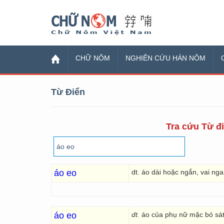
Chữ Nôm
CHỮ NÔM
NGHIÊN CỨU HÁN NÔM
Từ Điển
Tra cứu Từ đi
áo eo
dt. áo dài hoặc ngắn, vai ng
áo eo
dt.
áo của phụ nữ mặc bó sát