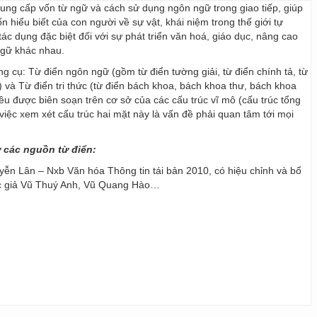
 cung cấp vốn từ ngữ và cách sử dụng ngôn ngữ trong giao tiếp, giúp
 hiểu biết của con người về sự vật, khái niệm trong thế giới tự
ác dụng đặc biệt đối với sự phát triển văn hoá, giáo dục, nâng cao
ngữ khác nhau.
ng cụ: Từ điển ngôn ngữ (gồm từ điển tường giải, từ điển chính tả, từ
) và Từ điển tri thức (từ điển bách khoa, bách khoa thư, bách khoa
 đều được biên soạn trên cơ sở của các cấu trúc vĩ mô (cấu trúc tổng
y, việc xem xét cấu trúc hai mặt này là vấn đề phải quan tâm tới mọi
ừ các nguồn từ điển:
ễn Lân – Nxb Văn hóa Thông tin tái bản 2010, có hiệu chỉnh và bổ
ác giả Vũ Thuý Anh, Vũ Quang Hào…