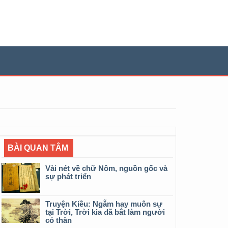
BÀI QUAN TÂM
Vài nét về chữ Nôm, nguồn gốc và
sự phát triển
Truyện Kiều: Ngẫm hay muôn sự
tại Trời, Trời kia đã bắt làm người
có thân