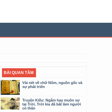
BÀI QUAN TÂM
Vài nét về chữ Nôm, nguồn gốc và
sự phát triển
Truyện Kiều: Ngẫm hay muôn sự
tại Trời, Trời kia đã bắt làm người
có thân