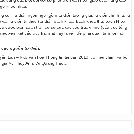
ác dụng đặc biệt đối với sự phát triển văn hoá, giáo dục, nâng cao
ngữ khác nhau.
ng cụ: Từ điển ngôn ngữ (gồm từ điển tường giải, từ điển chính tả, từ
) và Từ điển tri thức (từ điển bách khoa, bách khoa thư, bách khoa
 đều được biên soạn trên cơ sở của các cấu trúc vĩ mô (cấu trúc tổng
y, việc xem xét cấu trúc hai mặt này là vấn đề phải quan tâm tới mọi
ừ các nguồn từ điển:
ễn Lân – Nxb Văn hóa Thông tin tái bản 2010, có hiệu chỉnh và bổ
ác giả Vũ Thuý Anh, Vũ Quang Hào…