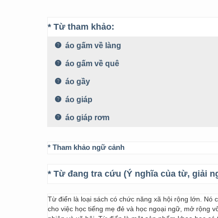
* Từ tham khảo:
áo gấm về làng
áo gấm về quê
áo gầy
áo giáp
áo giáp rơm
* Tham khảo ngữ cảnh
* Từ đang tra cứu (Ý nghĩa của từ, giải n
Từ điển là loại sách có chức năng xã hội rộng lớn. Nó
cho việc học tiếng mẹ đẻ và học ngoại ngữ, mở rộng vốn