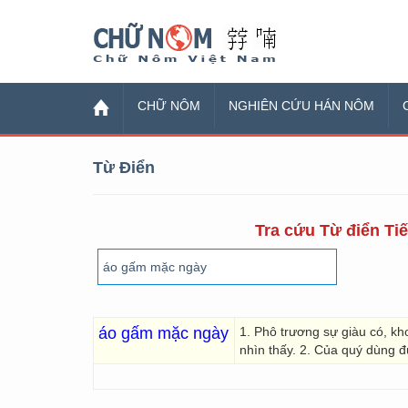
Chữ Nôm
CHỮ NÔM
NGHIÊN CỨU HÁN NÔM
Từ Điển
Tra cứu Từ điển Tiế
áo gấm mặc ngày
1. Phô trương sự giàu có, k
nhìn thấy. 2. Của quý dùng đ