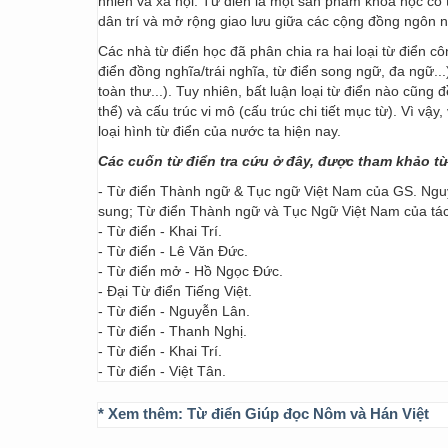
nhiên và xã hội. Từ điển là một sản phẩm khoa học có t
dân trí và mở rộng giao lưu giữa các cộng đồng ngôn 
Các nhà từ điển học đã phân chia ra hai loại từ điển cô
điển đồng nghĩa/trái nghĩa, từ điển song ngữ, đa ngữ...
toàn thư...). Tuy nhiên, bất luận loại từ điển nào cũng
thể) và cấu trúc vi mô (cấu trúc chi tiết mục từ). Vì vậ
loại hình từ điển của nước ta hiện nay.
Các cuốn từ điển tra cứu ở đây, được tham khảo t
- Từ điển Thành ngữ & Tục ngữ Việt Nam của GS. Nguy
sung; Từ điển Thành ngữ và Tục Ngữ Việt Nam của t
- Từ điển - Khai Trí.
- Từ điển - Lê Văn Đức.
- Từ điển mở - Hồ Ngọc Đức.
- Đại Từ điển Tiếng Việt.
- Từ điển - Nguyễn Lân.
- Từ điển - Thanh Nghị.
- Từ điển - Khai Trí.
- Từ điển - Việt Tân.
* Xem thêm:
Từ điển Giúp đọc Nôm và Hán Việt