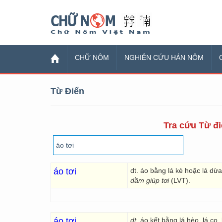
Chữ Nôm
CHỮ NÔM
NGHIÊN CỨU HÁN NÔM
Từ Điển
Tra cứu Từ đi
áo tơi
dt. áo bằng lá kè hoặc lá d
dầm giúp tơi
(LVT).
áo tơi
dt.
áo kết bằng lá hèo, lá cọ