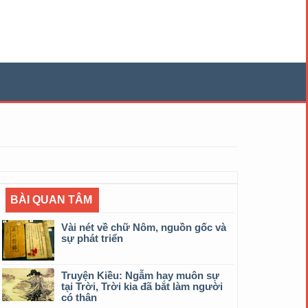
BÀI QUAN TÂM
Vài nét về chữ Nôm, nguồn gốc và
sự phát triển
Truyện Kiều: Ngẫm hay muôn sự
tại Trời, Trời kia đã bắt làm người
có thân