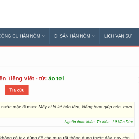
CÔNG CỤ HÁN NÔM
DI SẢN HÁN NÔM
LỊCH VẠN SỰ
ển Tiếng Việt - từ:
áo tơi
ừa nước mặc đi mưa:
Mấy ai là kẻ hảo tâm, Nắng toan giúp nón, mưa
Nguồn tham khảo: Từ điển - Lê Văn Đức
, không có tay, dùng để che mưa rất thông dụng trước đây, nay còn