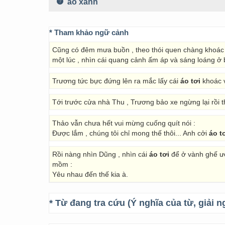
áo xanh
* Tham khảo ngữ cảnh
Cũng có đêm mưa buồn , theo thói quen chàng khoá
một lúc , nhìn cái quang cảnh ấm áp và sáng loáng ở bê
Trương tức bực đứng lên ra mắc lấy cái
áo tơi
khoác 
Tới trước cửa nhà Thu , Trương bảo xe ngừng lại rồi
Thảo vẫn chưa hết vui mừng cuống quít nói :
Được lắm , chúng tôi chỉ mong thế thôi... Anh cởi
áo t
Rồi nàng nhìn Dũng , nhìn cái
áo tơi
để ở vành ghế ướ
mồm :
Yêu nhau đến thế kia à.
* Từ đang tra cứu (Ý nghĩa của từ, giải n