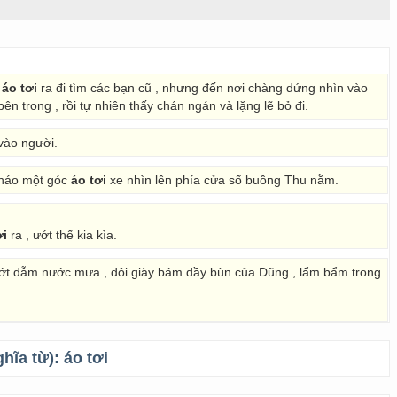
c
áo tơi
ra đi tìm các bạn cũ , nhưng đến nơi chàng dứng nhìn vào
n trong , rồi tự nhiên thấy chán ngán và lặng lẽ bỏ đi.
vào người.
 tháo một góc
áo tơi
xe nhìn lên phía cửa sổ buồng Thu nằm.
ơi
ra , ướt thế kia kìa.
t đẫm nước mưa , đôi giày bám đầy bùn của Dũng , lẩm bẩm trong
ghĩa từ):
áo tơi