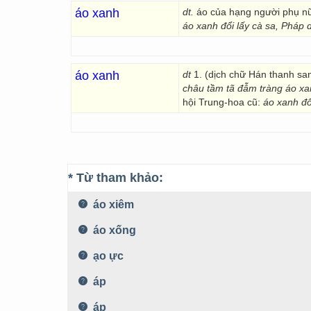
áo xanh
dt.
áo của hạng người phụ nữ
áo xanh đổi lấy cà
sa, Pháp d
áo xanh
dt
1. (dịch chữ Hán thanh sa
châu tầm tã đẫm tràng áo x
hội Trung-hoa cũ:
áo xanh đổ
* Từ tham khảo:
áo xiêm
áo xống
ạo ực
áp
áp