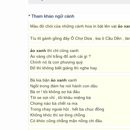
* Tham khảo ngữ cảnh
Màu đỏ chói của những cánh hoa in bật lên vạt
áo xa
Tíu tít gánh gồng đây Ô Chợ Dừa , kia ô Cầu Dền , là
áo xanh
thì chỉ cũng xanh
Áo vàng chỉ trắng đố anh cái gì ?
Chính nó là con phượng quỳ
Đố thì không biết giảng thì nghe hay.
Bà kia bận
áo xanh
xanh
Ngồi trong đám hẹ nói hành con dâu
Bà ơi ! tôi không sợ bà đâu
Tôi se sợi chỉ , tôi khâu miệng bà
Chừng nào bà chết ra ma
Trong chay ngoài hội , hết ba chục đồng
Không khóc thì sợ lòng chồng
Có khóc cũng chẳng mặn nồng chi đâu.