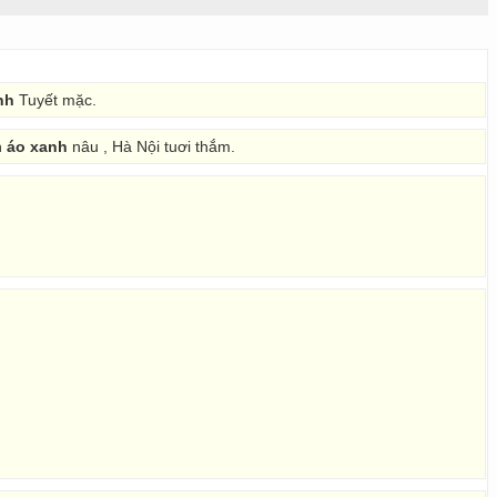
nh
Tuyết mặc.
n
áo xanh
nâu , Hà Nội tuơi thắm.