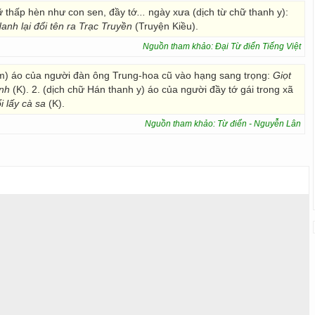
 thấp hèn như con sen, đầy tớ
...
ngày xưa (dịch từ chữ thanh y):
anh lại đổi tên ra Trạc Truyền
(Truyện Kiều).
Nguồn tham khảo: Đại Từ điển Tiếng Việt
m) áo của người đàn ông Trung-hoa cũ vào hạng sang trọng:
Giọt
anh
(K). 2. (dịch chữ Hán thanh y) áo của người đầy tớ gái trong xã
i lấy cà sa
(K).
Nguồn tham khảo: Từ điển - Nguyễn Lân