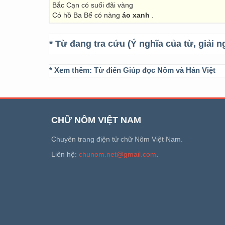
Bắc Cạn có suối đãi vàng
Có hồ Ba Bể có nàng
áo xanh
.
* Từ đang tra cứu (Ý nghĩa của từ, giải n
* Xem thêm:
Từ điển Giúp đọc Nôm và Hán Việt
CHỮ NÔM VIỆT NAM
Chuyên trang điện tử chữ Nôm Việt Nam.
Liên hệ:
chunom.net@gmail.com
.