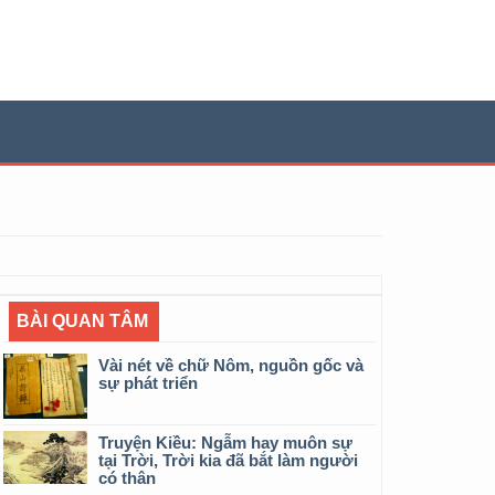
BÀI QUAN TÂM
Vài nét về chữ Nôm, nguồn gốc và
sự phát triển
Truyện Kiều: Ngẫm hay muôn sự
tại Trời, Trời kia đã bắt làm người
có thân