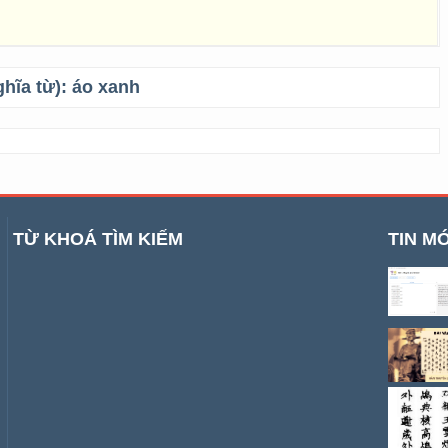
ghĩa từ):
áo xanh
TỪ KHOÁ TÌM KIẾM
TIN MỚ