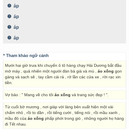
áp
áp
áp
áp
* Tham khảo ngữ cảnh
Mười hai giờ trưa khi chuyến ô tô hàng chạy Hải Dương bắt đầu
mở máy , quả nhiên một người đàn bà già và mù ,
áo xống
gọn
gàng và sạch sẽ , tay cầm cái rá , rờ lần các cửa xe , rời rạc xin
tiền.
Vợ bảo : " Mang về cho tôi
áo xống
và trang sức đẹp ! ".
Từ cuối bờ mương , nơi giáp với làng bên xuất hiện một vài
chấm nhỏ , rồi to dần , rồi tiếng cười , tiếng nói , rồi mầu xanh ,
mầu đỏ của
áo xống
phấp phới trong gió , những người họ hàng
đi Tết nhau.