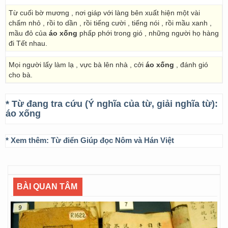
Từ cuối bờ mương , nơi giáp với làng bên xuất hiện một vài
chấm nhỏ , rồi to dần , rồi tiếng cười , tiếng nói , rồi mầu xanh ,
mầu đỏ của
áo xống
phấp phới trong gió , những người họ hàng
đi Tết nhau.
Mọi người lấy làm lạ , vực bà lên nhà , cởi
áo xống
, đánh gió
cho bà.
* Từ đang tra cứu (Ý nghĩa của từ, giải nghĩa từ):
áo xống
* Xem thêm:
Từ điển Giúp đọc Nôm và Hán Việt
BÀI QUAN TÂM