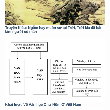
Truyện Kiều: Ngẫm hay muôn sự tại Trời, Trời kia đã bắt
làm người có thân
Khái lược Về Văn học Chữ Nôm Ở Việt Nam