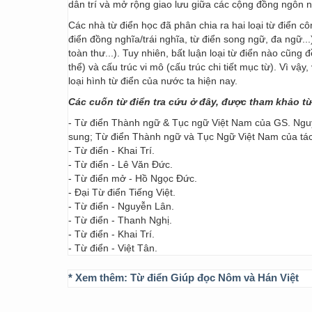
dân trí và mở rộng giao lưu giữa các cộng đồng ngôn 
Các nhà từ điển học đã phân chia ra hai loại từ điển cô
điển đồng nghĩa/trái nghĩa, từ điển song ngữ, đa ngữ...
toàn thư...). Tuy nhiên, bất luận loại từ điển nào cũng
thể) và cấu trúc vi mô (cấu trúc chi tiết mục từ). Vì vậ
loại hình từ điển của nước ta hiện nay.
Các cuốn từ điển tra cứu ở đây, được tham khảo t
- Từ điển Thành ngữ & Tục ngữ Việt Nam của GS. Nguy
sung; Từ điển Thành ngữ và Tục Ngữ Việt Nam của t
- Từ điển - Khai Trí.
- Từ điển - Lê Văn Đức.
- Từ điển mở - Hồ Ngọc Đức.
- Đại Từ điển Tiếng Việt.
- Từ điển - Nguyễn Lân.
- Từ điển - Thanh Nghị.
- Từ điển - Khai Trí.
- Từ điển - Việt Tân.
* Xem thêm:
Từ điển Giúp đọc Nôm và Hán Việt