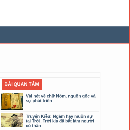
BÀI QUAN TÂM
Vài nét về chữ Nôm, nguồn gốc và
sự phát triển
Truyện Kiều: Ngẫm hay muôn sự
tại Trời, Trời kia đã bắt làm người
có thân