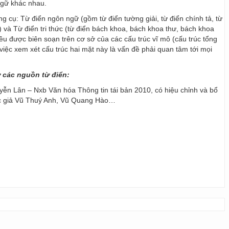
ngữ khác nhau.
ng cụ: Từ điển ngôn ngữ (gồm từ điển tường giải, từ điển chính tả, từ
) và Từ điển tri thức (từ điển bách khoa, bách khoa thư, bách khoa
 đều được biên soạn trên cơ sở của các cấu trúc vĩ mô (cấu trúc tổng
y, việc xem xét cấu trúc hai mặt này là vấn đề phải quan tâm tới mọi
ừ các nguồn từ điển:
ễn Lân – Nxb Văn hóa Thông tin tái bản 2010, có hiệu chỉnh và bổ
ác giả Vũ Thuý Anh, Vũ Quang Hào…