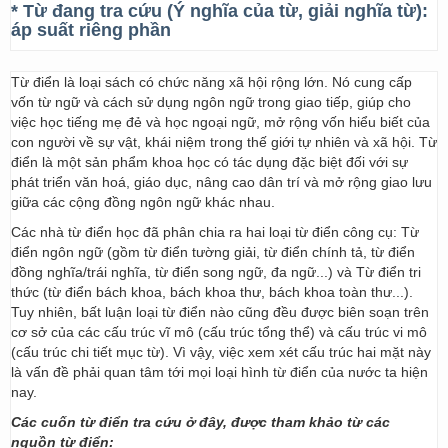
* Từ đang tra cứu (Ý nghĩa của từ, giải nghĩa từ):
áp suất riêng phần
Từ điển là loại sách có chức năng xã hội rộng lớn. Nó cung cấp
vốn từ ngữ và cách sử dụng ngôn ngữ trong giao tiếp, giúp cho
việc học tiếng mẹ đẻ và học ngoại ngữ, mở rộng vốn hiểu biết của
con người về sự vật, khái niệm trong thế giới tự nhiên và xã hội. Từ
điển là một sản phẩm khoa học có tác dụng đặc biệt đối với sự
phát triển văn hoá, giáo dục, nâng cao dân trí và mở rộng giao lưu
giữa các cộng đồng ngôn ngữ khác nhau.
Các nhà từ điển học đã phân chia ra hai loại từ điển công cụ: Từ
điển ngôn ngữ (gồm từ điển tường giải, từ điển chính tả, từ điển
đồng nghĩa/trái nghĩa, từ điển song ngữ, đa ngữ...) và Từ điển tri
thức (từ điển bách khoa, bách khoa thư, bách khoa toàn thư...).
Tuy nhiên, bất luận loại từ điển nào cũng đều được biên soạn trên
cơ sở của các cấu trúc vĩ mô (cấu trúc tổng thể) và cấu trúc vi mô
(cấu trúc chi tiết mục từ). Vì vậy, việc xem xét cấu trúc hai mặt này
là vấn đề phải quan tâm tới mọi loại hình từ điển của nước ta hiện
nay.
Các cuốn từ điển tra cứu ở đây, được tham khảo từ các
nguồn từ điển: