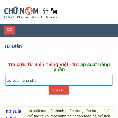
Chữ Nôm
Toggle
navigation
Từ Điển
Tra cứu Từ điển Tiếng Việt - từ:
áp suất riêng
phần
áp suất
áp suất mà một thành phần trong hỗn hợp khí có
thể tạo ra khi một mình nó choán toàn bộ thể tích
riêng