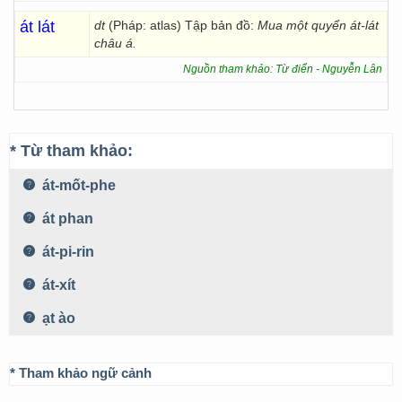
át lát
dt
(Pháp: atlas) Tập bản đồ:
Mua một quyển át-lát
châu á.
Nguồn tham khảo: Từ điển - Nguyễn Lân
* Từ tham khảo:
át-mốt-phe
át phan
át-pi-rin
át-xít
ạt ào
* Tham khảo ngữ cảnh