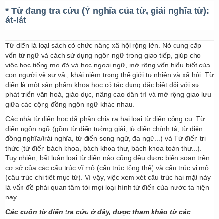
* Từ đang tra cứu (Ý nghĩa của từ, giải nghĩa từ):
át-lát
Từ điển là loại sách có chức năng xã hội rộng lớn. Nó cung cấp
vốn từ ngữ và cách sử dụng ngôn ngữ trong giao tiếp, giúp cho
việc học tiếng mẹ đẻ và học ngoại ngữ, mở rộng vốn hiểu biết của
con người về sự vật, khái niệm trong thế giới tự nhiên và xã hội. Từ
điển là một sản phẩm khoa học có tác dụng đặc biệt đối với sự
phát triển văn hoá, giáo dục, nâng cao dân trí và mở rộng giao lưu
giữa các cộng đồng ngôn ngữ khác nhau.
Các nhà từ điển học đã phân chia ra hai loại từ điển công cụ: Từ
điển ngôn ngữ (gồm từ điển tường giải, từ điển chính tả, từ điển
đồng nghĩa/trái nghĩa, từ điển song ngữ, đa ngữ...) và Từ điển tri
thức (từ điển bách khoa, bách khoa thư, bách khoa toàn thư...).
Tuy nhiên, bất luận loại từ điển nào cũng đều được biên soạn trên
cơ sở của các cấu trúc vĩ mô (cấu trúc tổng thể) và cấu trúc vi mô
(cấu trúc chi tiết mục từ). Vì vậy, việc xem xét cấu trúc hai mặt này
là vấn đề phải quan tâm tới mọi loại hình từ điển của nước ta hiện
nay.
Các cuốn từ điển tra cứu ở đây, được tham khảo từ các