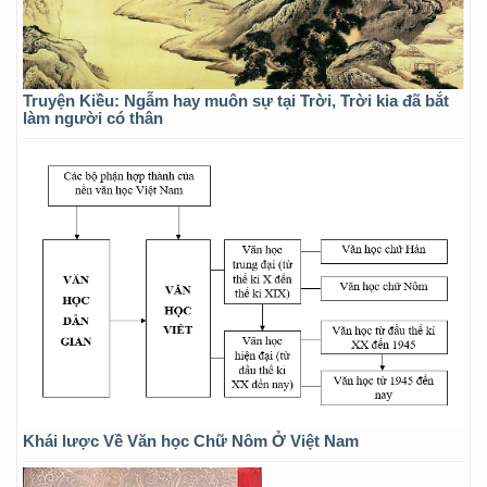
Truyện Kiều: Ngẫm hay muôn sự tại Trời, Trời kia đã bắt
làm người có thân
Khái lược Về Văn học Chữ Nôm Ở Việt Nam