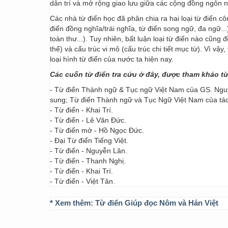
dân trí và mở rộng giao lưu giữa các cộng đồng ngôn 
Các nhà từ điển học đã phân chia ra hai loại từ điển cô
điển đồng nghĩa/trái nghĩa, từ điển song ngữ, đa ngữ...
toàn thư...). Tuy nhiên, bất luận loại từ điển nào cũng
thể) và cấu trúc vi mô (cấu trúc chi tiết mục từ). Vì vậ
loại hình từ điển của nước ta hiện nay.
Các cuốn từ điển tra cứu ở đây, được tham khảo t
- Từ điển Thành ngữ & Tục ngữ Việt Nam của GS. Nguy
sung; Từ điển Thành ngữ và Tục Ngữ Việt Nam của t
- Từ điển - Khai Trí.
- Từ điển - Lê Văn Đức.
- Từ điển mở - Hồ Ngọc Đức.
- Đại Từ điển Tiếng Việt.
- Từ điển - Nguyễn Lân.
- Từ điển - Thanh Nghị.
- Từ điển - Khai Trí.
- Từ điển - Việt Tân.
* Xem thêm:
Từ điển Giúp đọc Nôm và Hán Việt