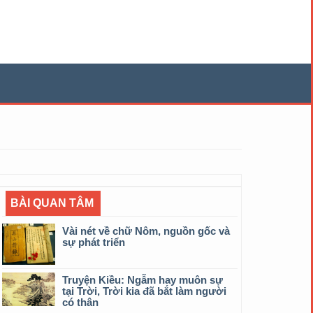
BÀI QUAN TÂM
Vài nét về chữ Nôm, nguồn gốc và
sự phát triển
Truyện Kiều: Ngẫm hay muôn sự
tại Trời, Trời kia đã bắt làm người
có thân