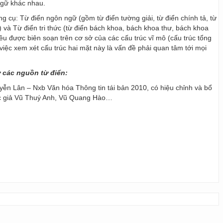
ngữ khác nhau.
ng cụ: Từ điển ngôn ngữ (gồm từ điển tường giải, từ điển chính tả, từ
) và Từ điển tri thức (từ điển bách khoa, bách khoa thư, bách khoa
 đều được biên soạn trên cơ sở của các cấu trúc vĩ mô (cấu trúc tổng
y, việc xem xét cấu trúc hai mặt này là vấn đề phải quan tâm tới mọi
ừ các nguồn từ điển:
ễn Lân – Nxb Văn hóa Thông tin tái bản 2010, có hiệu chỉnh và bổ
ác giả Vũ Thuý Anh, Vũ Quang Hào…