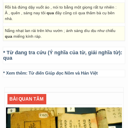
Rồi bà đứng dậy vuốt áo , nói to bằng một giọng rất tự nhiên :
À , quên , sáng nay tôi
qua
đây cũng có qua thăm bà cụ bên
nhà.
Nắng nhạt lan rải trên khu vườn ; ánh sáng dìu dịu như chiếu
qua
miếng kính ráp.
* Từ đang tra cứu (Ý nghĩa của từ, giải nghĩa từ):
qua
* Xem thêm:
Từ điển Giúp đọc Nôm và Hán Việt
BÀI QUAN TÂM