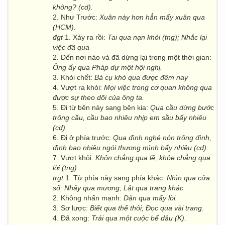
không? (cd).
2. Như Trước:
Xuân này hơn hẳn mấy xuân qua
(HCM).
đgt
1. Xảy ra rồi:
Tai qua nạn khỏi (tng); Nhắc lại
việc đã qua
2. Đến nơi nào và đã dừng lại trong một thời gian:
Ông ấy qua Pháp dự một hội nghị.
3. Khỏi chết:
Bà cụ khó qua được đêm nay
4. Vượt ra khỏi:
Mọi việc trong cơ quan không qua
được sự theo dõi của ông ta.
5. Đi từ bên này sang bên kia:
Qua cầu dừng bước
trông cầu, cầu bao nhiêu nhịp em sầu bấy nhiêu
(cd).
6. Đi ở phía trước:
Qua đình nghé nón trông đình,
đình bao nhiêu ngói thương mình bấy nhiêu (cd).
7. Vượt khỏi:
Khôn chẳng qua lẽ, khỏe chẳng qua
lời (tng).
trgt
1. Từ phía này sang phía khác:
Nhìn qua cửa
sổ; Nhảy qua mương; Lật qua trang khác.
2. Không nhấn mạnh:
Dặn qua mấy lời.
3. Sơ lược:
Biết qua thế thôi; Đọc qua vài trang.
4. Đã xong:
Trải qua một cuộc bể dâu (K).