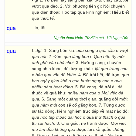
- gt 1. Từ bên này sang bên kia: ô-tô chạy cầu; Xe
vượt qua đèo. 2. Với phương tiện gì: Nói chuyện
qua điện thoại; Học tập qua kinh nghiệm; Hiểu biết
qua thực tế.
qua
- ta, tôi
Nguồn tham khảo: Từ điển mở - Hồ Ngọc Đức
qua
I.
đgt.
1. Sang bên kia:
qua sông
o
qua cầu
o
vượt
qua núi.
2. Đến:
qua làng bên
o
Qua bên ấy mời
anh ghé vào nhà chơi.
3. Hướng sang, chuyển
sang phía khác, đối tượng khác:
lật qua trang sau
o
bàn qua vấn đề khác.
4. Đã trải hết, đã trọn:
qua
bao ngày gian khổ
o
qua bước nguy nan
o
qua
nhiều năm hoạt động.
5. Đã xong, đã trôi đi, đã
thuộc về quá khứ:
nhiều năm qua
o
Mọi việc đã
qua.
6. Sang một quãng thời gian, quãng đời mới:
qua năm mới con sẽ cố gắng hơn.
7. Từng được
sự tác động, kiểm nghiệm trực tiếp về mặt nào đó:
qua học tập ở bậc đại học
o
qua thử thách
o
qua
thi sát hạch.
8. Che giấu, né tránh được:
Mọi việc
mờ ám đều không qua được tai mắt quần chúng.
9. Đi qua:
kinh qua
o
thông qua.
II.
pht
. Sơ lược,