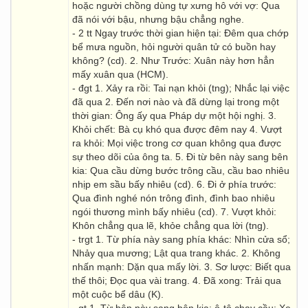
hoặc người chồng dùng tự xưng hô với vợ: Qua
đã nói với bậu, nhưng bậu chẳng nghe.
- 2 tt Ngay trước thời gian hiện tại: Đêm qua chớp
bể mưa nguồn, hỏi người quân tử có buồn hay
không? (cd). 2. Như Trước: Xuân này hơn hẳn
mấy xuân qua (HCM).
- đgt 1. Xảy ra rồi: Tai nạn khỏi (tng); Nhắc lại việc
đã qua 2. Đến nơi nào và đã dừng lại trong một
thời gian: Ông ấy qua Pháp dự một hội nghị. 3.
Khỏi chết: Bà cụ khó qua được đêm nay 4. Vượt
ra khỏi: Mọi việc trong cơ quan không qua được
sự theo dõi của ông ta. 5. Đi từ bên này sang bên
kia: Qua cầu dừng bước trông cầu, cầu bao nhiêu
nhịp em sầu bấy nhiêu (cd). 6. Đi ở phía trước:
Qua đình nghé nón trông đình, đình bao nhiêu
ngói thương mình bấy nhiêu (cd). 7. Vượt khỏi:
Khôn chẳng qua lẽ, khỏe chẳng qua lời (tng).
- trgt 1. Từ phía này sang phía khác: Nhìn cửa sổ;
Nhảy qua mương; Lật qua trang khác. 2. Không
nhấn mạnh: Dặn qua mấy lời. 3. Sơ lược: Biết qua
thế thôi; Đọc qua vài trang. 4. Đã xong: Trải qua
một cuộc bể dâu (K).