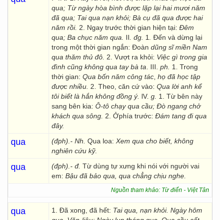
qua;
Từ ngày hòa bình được lặp
lại hai mươi năm
đã qua;
Tai qua nạn khỏi;
Bà cụ
đã qua được
hai
năm rồi.
2. Ngay trước thời gian hiện tại:
Đêm
qua;
Ba chục
năm qua.
II
. đg.
1
.
Đến và dừng lại
trong một thời gian ngắn: Đoàn
dũng sĩ miền Nam
qua thăm thủ đô.
2. Vượt ra khỏi:
Việc gì trong gia
đình cũng không qua tay bà ta
. III.
ph.
1. Trong
thời gian:
Qua bốn năm công tác
,
họ đã
học tập
được nhiều.
2. Theo, căn cứ vào:
Qua lời anh kể
tôi biết là
hắn không đồng ý.
lV.
g.
1. Từ bên này
sang bên kia:
Ô-tô chạy qua cầu;
Đò ngang chở
khách qua sông.
2. Ởphía trước:
Đám tang đi
qua
đây.
qua
(đph).- Nh.
Qua loa:
Xem qua cho biết, không
nghiên cứu kỹ.
qua
(đph).- đ.
Từ dùng tự xưng khi nói với người vai
em:
Bậu đã
bảo qua, qua
chẳng chịu nghe.
Nguồn tham khảo: Từ điển - Việt Tân
qua
1. Đã xong, đã hết:
Tai qua, nạn khỏi. Ngày hôm