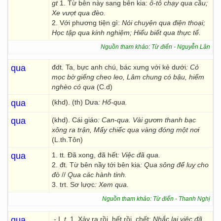
gt
1. Từ bên này sang bên kia:
ô-tô chạy qua cầu;
Xe vượt qua đèo.
2. Với phương tiện gì:
Nói chuyện qua điện thoại;
Học tập qua kinh nghiệm; Hiểu biết qua thực tế.
Nguồn tham khảo: Từ điển - Nguyễn Lân
qua
đdt. Ta, bực anh chú, bác xưng với kẻ dưới
: Cỏ
mọc bờ giếng cheo leo, Lâm chung có bậu, hiểm
nghèo có qua
(C.d)
qua
(khd). (th) Dưa
: Hổ-qua.
qua
(khd). Cái giáo
: Can-qua. Vài gươm thanh bạc
xông ra trận, Mấy chiếc qua vàng đóng một nơi
(L.th.Tôn)
qua
1. tt. Đã xong, đã hết
: Việc đã qua.
2. đt. Từ bên nầy tới bên kia
: Qua sông để luỵ cho
đò
//
Qua các hành tinh.
3. trt. Sơ lược
: Xem qua.
Nguồn tham khảo: Từ điển - Thanh Nghị
qua
.- I.
t.
1. Xảy ra rồi, hết rồi, chết:
Nhắc lại việc đã