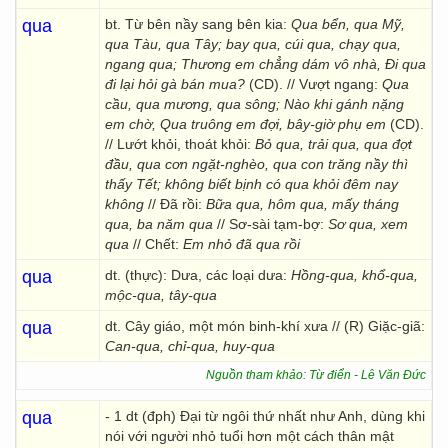
qua
bt. Từ bên nầy sang bên kia:
Qua bển, qua Mỹ,
qua Tàu, qua Tây; bay qua, cúi qua, chạy qua,
ngang qua; Thương em chẳng dám vô nhà, Đi qua
đi lại hỏi gà bán mua?
(CD). // Vượt ngang:
Qua
cầu, qua mương, qua sông; Nào khi gánh nặng
em chờ, Qua truông em đợi, bây-giờ phụ em
(CD).
// Lướt khỏi, thoát khỏi:
Bỏ qua, trải qua, qua đợt
đầu, qua cơn ngặt-nghèo, qua con trăng nầy thì
thấy Tết; không biết bịnh có qua khỏi đêm nay
không
// Đã rồi:
Bữa qua, hôm qua, mấy tháng
qua, ba năm qua
// Sơ-sài tạm-bợ:
Sơ qua, xem
qua
// Chết:
Em nhỏ đã qua rồi
qua
dt. (thực): Dưa, các loại dưa:
Hồng-qua, khổ-qua,
mộc-qua, tây-qua
qua
dt. Cây giáo, một món binh-khí xưa // (R) Giặc-giã:
Can-qua, chỉ-qua, huy-qua
Nguồn tham khảo: Từ điển - Lê Văn Đức
qua
- 1 dt (đph) Đại từ ngôi thứ nhất như Anh, dùng khi
nói với người nhỏ tuổi hơn một cách thân mật