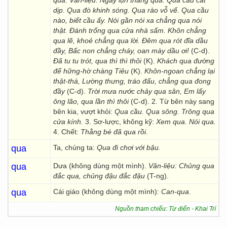
qua. Văn-liệu: Ngày lụn tháng qua. Qua cầu cất
dịp. Qua đò khinh sóng. Qua rào vỗ vế. Qua cầu
nào, biết cầu ấy. Nói gần nói xa chẳng qua nói
thật. Đánh trống qua cửa nhà sấm. Khôn chẳng
qua lẽ, khoẻ chẳng qua lời. Đêm qua rót đĩa dầu
đầy, Bấc non chẳng cháy, oan mày dầu ơi!
(C-d).
Đã tu tu trót, qua thì thì thôi
(K).
Khách qua đường
để hững-hờ chàng Tiêu
(K).
Khôn-ngoan chẳng lại
thật-thà, Lường thưng, tráo đấu, chẳng qua đong
đầy
(C-d).
Trời mưa nước chảy qua sân, Em lấy
ông lão, qua lần thì thôi
(C-d). 2. Từ bên này sang
bên kia, vượt khỏi:
Qua cầu. Qua sông. Trông qua
cửa kính.
3. Sơ-lược, không kỹ:
Xem qua. Nói qua.
4. Chết:
Thằng bé đã qua rồi.
qua
Ta, chúng ta:
Qua đi chơi với bậu.
qua
Dưa (không dùng một mình).
Văn-liệu: Chủng qua
đắc qua, chủng đậu đắc đậu
(T-ng).
qua
Cái giáo (không dùng một mình):
Can-qua.
Nguồn tham chiếu: Từ điển - Khai Trí