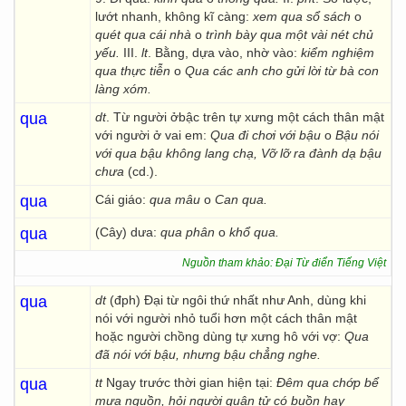
lướt nhanh, không kĩ càng:
xem qua sổ sách
o
quét qua cái nhà
o
trình bày qua một vài nét chủ
yếu.
III.
lt
. Bằng, dựa vào, nhờ vào:
kiểm nghiệm
qua thực tiễn
o
Qua các anh cho gửi lời từ bà con
làng xóm.
qua
dt
. Từ người ởbậc trên tự xưng một cách thân mật
với người ở vai em:
Qua đi chơi với bậu
o
Bậu nói
với qua bậu không lang chạ, Vỡ lỡ ra đành dạ bậu
chưa
(cd.).
qua
Cái giáo:
qua mâu
o
Can qua.
qua
(Cây) dưa:
qua phân
o
khổ qua.
Nguồn tham khảo: Đại Từ điển Tiếng Việt
qua
dt
(đph) Đại từ ngôi thứ nhất như Anh, dùng khi
nói với người nhỏ tuổi hơn một cách thân mật
hoặc người chồng dùng tự xưng hô với vợ:
Qua
đã nói với bậu, nhưng bậu chẳng nghe.
qua
tt
Ngay trước thời gian hiện tại:
Đêm qua chớp bể
mưa nguồn, hỏi người quân tử có buồn hay