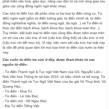
phát triển văn hoá, giáo dục, nâng cao dân trí và mở rộng giao lưu
giữa các cộng đồng ngôn ngữ khác nhau.
Các nhà từ điển học đã phân chia ra hai loại từ điển công cụ: Từ
điển ngôn ngữ (gồm từ điển tường giải, từ điển chính tả, từ điển
đồng nghĩa/trái nghĩa, từ điển song ngữ, đa ngữ...) và Từ điển tri
thức (từ điển bách khoa, bách khoa thư, bách khoa toàn thư...).
Tuy nhiên, bất luận loại từ điển nào cũng đều được biên soạn trên
cơ sở của các cấu trúc vĩ mô (cấu trúc tổng thể) và cấu trúc vi mô
(cấu trúc chi tiết mục từ). Vì vậy, việc xem xét cấu trúc hai mặt này
là vấn đề phải quan tâm tới mọi loại hình từ điển của nước ta hiện
nay.
Các cuốn từ điển tra cứu ở đây, được tham khảo từ các
nguồn từ điển:
- Từ điển Thành ngữ & Tục ngữ Việt Nam của GS. Nguyễn Lân –
Nxb Văn hóa Thông tin tái bản 2010, có hiệu chỉnh và bổ sung; Từ
điển Thành ngữ và Tục Ngữ Việt Nam của tác giả Vũ Thuý Anh, Vũ
Quang Hào…
- Từ điển - Khai Trí.
- Từ điển - Lê Văn Đức.
- Từ điển mở - Hồ Ngọc Đức.
- Đại Từ điển Tiếng Việt.