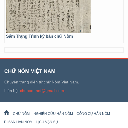
Sấm Trạng Trình ký bản chữ Nôm
CHỮ NÔM VIỆT NAM
Chuyên trang điện tử chữ Nôm Việt Nam.
Liên hệ:
chunom.net@gmail.com
.
CHỮ NÔM
NGHIÊN CỨU HÁN NÔM
CÔNG CỤ HÁN NÔM
DI SẢN HÁN NÔM
LỊCH VẠN SỰ