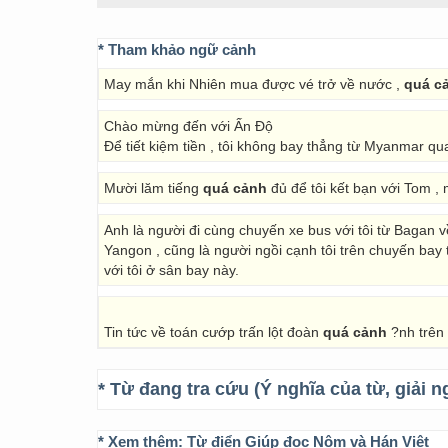
* Tham khảo ngữ cảnh
May mắn khi Nhiên mua được vé trở về nước ,
quá c
Chào mừng đến với Ấn Độ
Để tiết kiệm tiền , tôi không bay thẳng từ Myanmar q
Mười lăm tiếng
quá cảnh
đủ để tôi kết bạn với Tom ,
Anh là người đi cùng chuyến xe bus với tôi từ Bagan v
Yangon , cũng là người ngồi cạnh tôi trên chuyến bay
với tôi ở sân bay này.
Tin tức về toán cướp trấn lột đoàn
quá cảnh
?nh trên 
* Từ đang tra cứu (Ý nghĩa của từ, giải n
* Xem thêm:
Từ điển Giúp đọc Nôm và Hán Việt