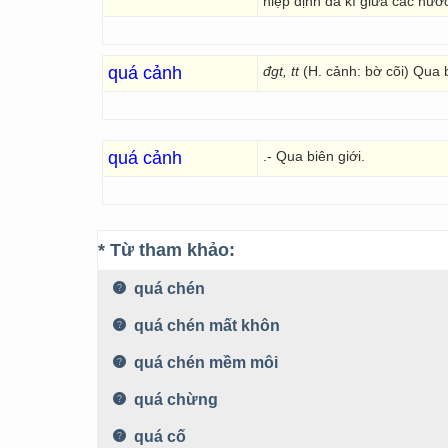
hiệp định đã kí giữa các nướ
quá cảnh
đgt, tt
(H. cảnh: bờ cõi) Qua 
quá cảnh
.- Qua biên giới.
* Từ tham khảo:
quá chén
quá chén mất khôn
quá chén mềm môi
quá chừng
quá cố