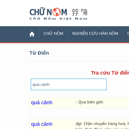
Chữ Nôm
CHỮ NÔM
NGHIÊN CỨU HÁN NÔM
Từ Điển
Tra cứu Từ điển
quá cảnh
- Qua biên giới.
quá cảnh
đgt.
(Vận chuyển hàng hoá, h