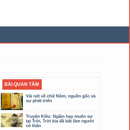
BÀI QUAN TÂM
Vài nét về chữ Nôm, nguồn gốc và
sự phát triển
Truyện Kiều: Ngẫm hay muôn sự
tại Trời, Trời kia đã bắt làm người
có thân