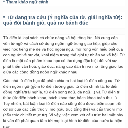
* Tham khảo ngữ cảnh
* Từ đang tra cứu (Ý nghĩa của từ, giải nghĩa từ):
quà đói bánh giò, quà no bánh đúc
Từ điển là loại sách có chức năng xã hội rộng lớn. Nó cung cấp
vốn từ ngữ và cách sử dụng ngôn ngữ trong giao tiếp, giúp cho
việc học tiếng mẹ đẻ và học ngoại ngữ, mở rộng vốn hiểu biết của
con người về sự vật, khái niệm trong thế giới tự nhiên và xã hội. Từ
điển là một sản phẩm khoa học có tác dụng đặc biệt đối với sự
phát triển văn hoá, giáo dục, nâng cao dân trí và mở rộng giao lưu
giữa các cộng đồng ngôn ngữ khác nhau.
Các nhà từ điển học đã phân chia ra hai loại từ điển công cụ: Từ
điển ngôn ngữ (gồm từ điển tường giải, từ điển chính tả, từ điển
đồng nghĩa/trái nghĩa, từ điển song ngữ, đa ngữ...) và Từ điển tri
thức (từ điển bách khoa, bách khoa thư, bách khoa toàn thư...).
Tuy nhiên, bất luận loại từ điển nào cũng đều được biên soạn trên
cơ sở của các cấu trúc vĩ mô (cấu trúc tổng thể) và cấu trúc vi mô
(cấu trúc chi tiết mục từ). Vì vậy, việc xem xét cấu trúc hai mặt này
là vấn đề phải quan tâm tới mọi loại hình từ điển của nước ta hiện
nay.