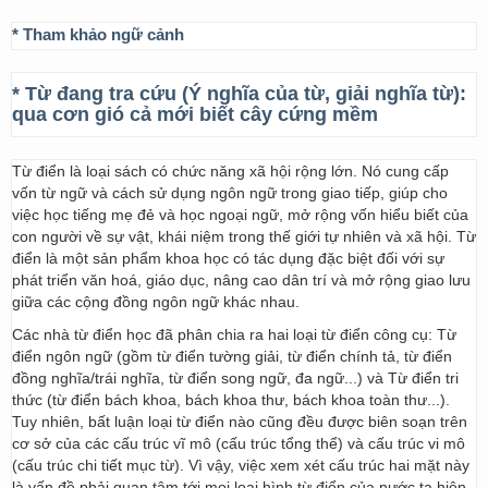
* Tham khảo ngữ cảnh
* Từ đang tra cứu (Ý nghĩa của từ, giải nghĩa từ):
qua cơn gió cả mới biết cây cứng mềm
Từ điển là loại sách có chức năng xã hội rộng lớn. Nó cung cấp
vốn từ ngữ và cách sử dụng ngôn ngữ trong giao tiếp, giúp cho
việc học tiếng mẹ đẻ và học ngoại ngữ, mở rộng vốn hiểu biết của
con người về sự vật, khái niệm trong thế giới tự nhiên và xã hội. Từ
điển là một sản phẩm khoa học có tác dụng đặc biệt đối với sự
phát triển văn hoá, giáo dục, nâng cao dân trí và mở rộng giao lưu
giữa các cộng đồng ngôn ngữ khác nhau.
Các nhà từ điển học đã phân chia ra hai loại từ điển công cụ: Từ
điển ngôn ngữ (gồm từ điển tường giải, từ điển chính tả, từ điển
đồng nghĩa/trái nghĩa, từ điển song ngữ, đa ngữ...) và Từ điển tri
thức (từ điển bách khoa, bách khoa thư, bách khoa toàn thư...).
Tuy nhiên, bất luận loại từ điển nào cũng đều được biên soạn trên
cơ sở của các cấu trúc vĩ mô (cấu trúc tổng thể) và cấu trúc vi mô
(cấu trúc chi tiết mục từ). Vì vậy, việc xem xét cấu trúc hai mặt này
là vấn đề phải quan tâm tới mọi loại hình từ điển của nước ta hiện