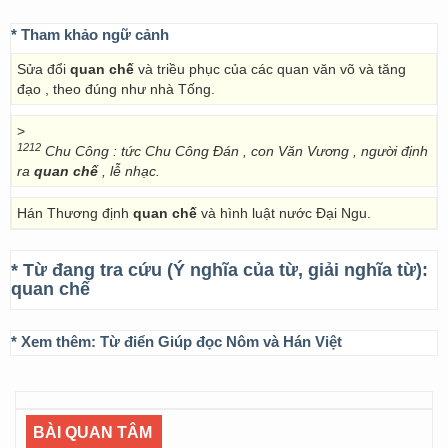
* Tham khảo ngữ cảnh
Sửa đổi
quan chế
và triều phục của các quan văn võ và tăng
đạo , theo đúng như nhà Tống.
>
1212
Chu Công : tức Chu Công Đán , con Văn Vương , người định
ra
quan chế
, lễ nhạc.
Hán Thương định
quan chế
và hình luật nước Đại Ngu.
* Từ đang tra cứu (Ý nghĩa của từ, giải nghĩa từ):
quan chế
* Xem thêm:
Từ điển Giúp đọc Nôm và Hán Việt
BÀI QUAN TÂM