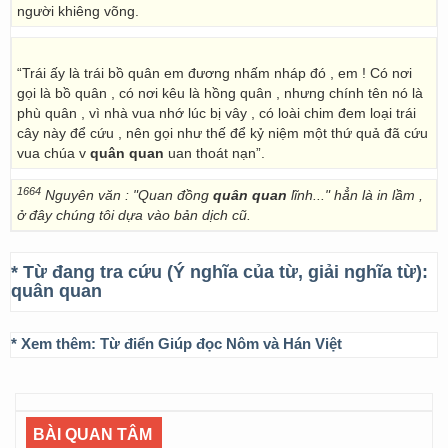
người khiêng võng.
“Trái ấy là trái bồ quân em đương nhấm nháp đó , em ! Có nơi
gọi là bồ quân , có nơi kêu là hồng quân , nhưng chính tên nó là
phù quân , vì nhà vua nhớ lúc bị vây , có loài chim đem loại trái
cây này để cứu , nên gọi như thế để kỷ niệm một thứ quả đã cứu
vua chúa v
quân quan
uan thoát nạn”.
1664
Nguyên văn : "Quan đồng
quân quan
lĩnh..." hẳn là in lầm ,
ở đây chúng tôi dựa vào bản dịch cũ.
* Từ đang tra cứu (Ý nghĩa của từ, giải nghĩa từ):
quân quan
* Xem thêm:
Từ điển Giúp đọc Nôm và Hán Việt
BÀI QUAN TÂM