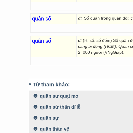
quân số
dt.
Số quân trong quân đội:
c
quân số
dt
(H. số: số đếm) Số quân độ
càng bị động (HCM); Quân số 
2. 000 người (VNgGiáp).
* Từ tham khảo:
quân sư quạt mo
quân sử thần dĩ lễ
quân sự
quân thân vệ