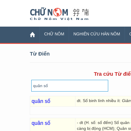
Chữ Nôm
CHỮ NÔM
NGHIÊN CỨU HÁN NÔM
Từ Điển
Tra cứu Từ điể
quân số
dt. Số binh lính nhiều ít:
Giảm
quân số
- dt (H. số: số đếm) Số quân
càng bị động (HCM); Quân số