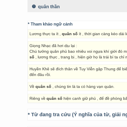
quân thần
* Tham khảo ngữ cảnh
Lương thực ta ít ,
quân số
ít , thời gian càng kéo dài
Giọng Nhạc đã hơi dịu lại :
Chú tưởng quân phủ bao nhiêu voi ngựa khí giới đó m
số
, lương thực , trang bị , hiện giờ họ là trái bí ta ch
Huyền Khê sẽ đích thân về Tuy Viễn gặp Thung để biết
đến đâu rồi.
Về
quân số
, chúng tin là ta có hàng vạn quân.
Riêng về
quân số
hiện canh giữ phủ , để đề phòng bất
* Từ đang tra cứu (Ý nghĩa của từ, giải n