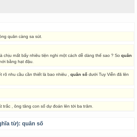
 lòng quân càng sa sút.
à chịu mất bấy nhiêu tiện nghi một cách dễ dàng thế sao ? So
quân
ỉ mới bằng hạt đậu.
 rõ nhu cầu cần thiết là bao nhiêu ,
quân số
dưới Tuy Viễn đã lên
 trắc , ông tăng con số dự đoán lên tới ba trăm.
ghĩa từ):
quân số