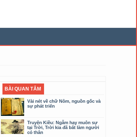
BÀI QUAN TÂM
Vài nét về chữ Nôm, nguồn gốc và
sự phát triển
Truyện Kiều: Ngẫm hay muôn sự
tại Trời, Trời kia đã bắt làm người
có thân