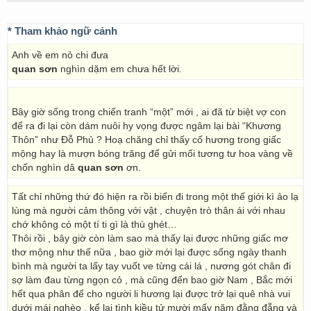
* Tham khảo ngữ cảnh
Anh về em nỏ chi đưa
quan sơn
nghìn dặm em chưa hết lời.
Bây giờ sống trong chiến tranh “một” mới , ai đã từ biệt vợ con
để ra đi lại còn dám nuôi hy vọng được ngâm lại bài “Khương
Thôn” như Đỗ Phủ ? Hoạ chăng chỉ thấy cố hương trong giấc
mộng hay là mượn bóng trăng để gửi mối tương tư hoa vàng về
chốn nghìn dâ
quan sơn
ơn.
Tất chỉ những thứ đó hiện ra rồi biến đi trong một thế giới kì ảo lạ
lùng mà người cảm thông với vật , chuyện trò thân ái với nhau
chớ không có một tí ti gì là thù ghét…
Thôi rồi , bây giờ còn làm sao mà thấy lại được những giấc mơ
thơ mộng như thế nữa , bao giờ mới lại được sống ngày thanh
bình mà người ta lấy tay vuốt ve từng cái lá , nương gót chân đi
sợ làm đau từng ngọn cỏ , mà cũng đến bao giờ Nam , Bắc mới
hết qua phân để cho người li hương lại được trở lại quê nhà vui
dưới mái nghèo , kể lại tình kiều tử mười mấy năm đằng đẵng và