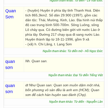
Nguồn tham khảo: Từ điển - Lê Văn Đức
Quan
- (huyện) Huyện ở phía tây tỉnh Thanh Hoá. Diện
tích 865,3km2. Số dân 29.900 (1997), gồm các
Sơn
dân tộc: Thái, Mường, Kinh, Lào. Địa hình núi thấp
độ cao trung bình 500-700m. Sông Luông, sông
Lô chảy qua. Có đường biên giới với nước Lào ở
phía tây. Đường 217 chạy qua đi sang nước Lào.
Huyện thành lập từ 18-11-1996, gồm 9 xã
- (xã) h. Chi Lăng, t. Lạng Sơn
Nguồn tham khảo: Từ điển mở - Hồ Ngọc Đức
quan
Nh. Quan san.
sơn
Nguồn tham khảo: Đại Từ điển Tiếng Việt
quan
dt
Như Quan san:
Quan sơn muôn dặm một nhà,
bốn phương vô sản đều là anh em (HCM); Quan
sơn
sơn để cách hàn huyên sao đành (Chp).
Nguồn tham khảo: Từ điển - Nguyễn Lân