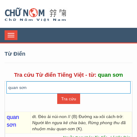
Chữ Nôm
Toggle
navigation
Từ Điển
Tra cứu Từ điển Tiếng Việt - từ:
quan sơn
quan
dt. Đèo ải núi-non // (B) Đường xa-xôi cách-trở:
Người lên ngựa kẻ chia bào, Rừng phong thu đã
sơn
nhuộm màu quan-sơn
(K).