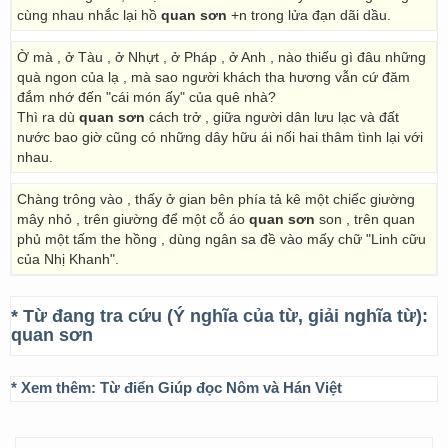
cùng nhau nhắc lại hồ
quan sơn
+n trong lửa đạn dãi dầu.
Ờ mà , ở Tàu , ở Nhựt , ở Pháp , ở Anh , nào thiếu gì đâu những
quà ngon của lạ , mà sao người khách tha hương vẫn cứ đăm
đắm nhớ đến "cái món ấy" của quê nhà?
Thì ra dù
quan sơn
cách trở , giữa người dân lưu lạc và đất
nước bao giờ cũng có những dây hữu ái nối hai thâm tình lại với
nhau.
Chàng trông vào , thấy ở gian bên phía tả kê một chiếc giường
mây nhỏ , trên giường để một cỗ áo
quan sơn
son , trên quan
phủ một tấm the hồng , dùng ngân sa đề vào mấy chữ "Linh cữu
của Nhị Khanh".
* Từ đang tra cứu (Ý nghĩa của từ, giải nghĩa từ):
quan sơn
* Xem thêm:
Từ điển Giúp đọc Nôm và Hán Việt