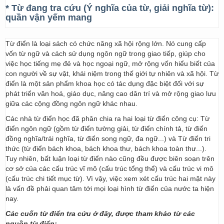
* Từ đang tra cứu (Ý nghĩa của từ, giải nghĩa từ):
quần vận yếm mang
Từ điển là loại sách có chức năng xã hội rộng lớn. Nó cung cấp
vốn từ ngữ và cách sử dụng ngôn ngữ trong giao tiếp, giúp cho
việc học tiếng mẹ đẻ và học ngoại ngữ, mở rộng vốn hiểu biết của
con người về sự vật, khái niệm trong thế giới tự nhiên và xã hội. Từ
điển là một sản phẩm khoa học có tác dụng đặc biệt đối với sự
phát triển văn hoá, giáo dục, nâng cao dân trí và mở rộng giao lưu
giữa các cộng đồng ngôn ngữ khác nhau.
Các nhà từ điển học đã phân chia ra hai loại từ điển công cụ: Từ
điển ngôn ngữ (gồm từ điển tường giải, từ điển chính tả, từ điển
đồng nghĩa/trái nghĩa, từ điển song ngữ, đa ngữ...) và Từ điển tri
thức (từ điển bách khoa, bách khoa thư, bách khoa toàn thư...).
Tuy nhiên, bất luận loại từ điển nào cũng đều được biên soạn trên
cơ sở của các cấu trúc vĩ mô (cấu trúc tổng thể) và cấu trúc vi mô
(cấu trúc chi tiết mục từ). Vì vậy, việc xem xét cấu trúc hai mặt này
là vấn đề phải quan tâm tới mọi loại hình từ điển của nước ta hiện
nay.
Các cuốn từ điển tra cứu ở đây, được tham khảo từ các
nguồn từ điển: