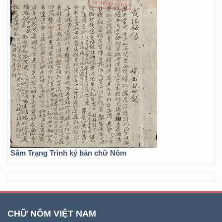
Sấm Trạng Trình ký bản chữ Nôm
CHỮ NÔM VIỆT NAM