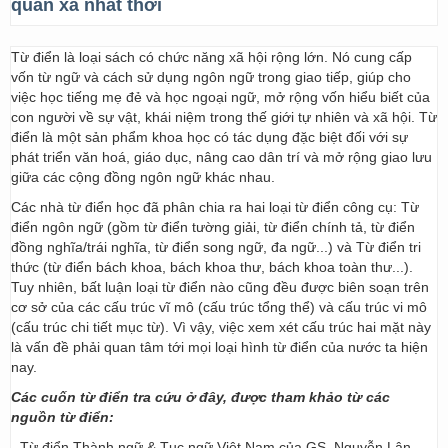
quần xã nhất thời
Từ điển là loại sách có chức năng xã hội rộng lớn. Nó cung cấp
vốn từ ngữ và cách sử dụng ngôn ngữ trong giao tiếp, giúp cho
việc học tiếng mẹ đẻ và học ngoại ngữ, mở rộng vốn hiểu biết của
con người về sự vật, khái niệm trong thế giới tự nhiên và xã hội. Từ
điển là một sản phẩm khoa học có tác dụng đặc biệt đối với sự
phát triển văn hoá, giáo dục, nâng cao dân trí và mở rộng giao lưu
giữa các cộng đồng ngôn ngữ khác nhau.
Các nhà từ điển học đã phân chia ra hai loại từ điển công cụ: Từ
điển ngôn ngữ (gồm từ điển tường giải, từ điển chính tả, từ điển
đồng nghĩa/trái nghĩa, từ điển song ngữ, đa ngữ...) và Từ điển tri
thức (từ điển bách khoa, bách khoa thư, bách khoa toàn thư...).
Tuy nhiên, bất luận loại từ điển nào cũng đều được biên soạn trên
cơ sở của các cấu trúc vĩ mô (cấu trúc tổng thể) và cấu trúc vi mô
(cấu trúc chi tiết mục từ). Vì vậy, việc xem xét cấu trúc hai mặt này
là vấn đề phải quan tâm tới mọi loại hình từ điển của nước ta hiện
nay.
Các cuốn từ điển tra cứu ở đây, được tham khảo từ các
nguồn từ điển:
- Từ điển Thành ngữ & Tục ngữ Việt Nam của GS. Nguyễn Lân –