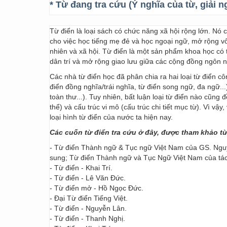
* Từ đang tra cứu (Ý nghĩa của từ, giải n
Từ điển là loại sách có chức năng xã hội rộng lớn. Nó
cho việc học tiếng mẹ đẻ và học ngoại ngữ, mở rộng vốn
nhiên và xã hội. Từ điển là một sản phẩm khoa học có t
dân trí và mở rộng giao lưu giữa các cộng đồng ngôn 
Các nhà từ điển học đã phân chia ra hai loại từ điển cô
điển đồng nghĩa/trái nghĩa, từ điển song ngữ, đa ngữ...
toàn thư...). Tuy nhiên, bất luận loại từ điển nào cũng
thể) và cấu trúc vi mô (cấu trúc chi tiết mục từ). Vì vậ
loại hình từ điển của nước ta hiện nay.
Các cuốn từ điển tra cứu ở đây, được tham khảo t
- Từ điển Thành ngữ & Tục ngữ Việt Nam của GS. Nguy
sung; Từ điển Thành ngữ và Tục Ngữ Việt Nam của t
- Từ điển - Khai Trí.
- Từ điển - Lê Văn Đức.
- Từ điển mở - Hồ Ngọc Đức.
- Đại Từ điển Tiếng Việt.
- Từ điển - Nguyễn Lân.
- Từ điển - Thanh Nghị.