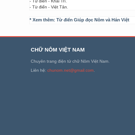
- Từ điển - Khai Trí.
- Từ điển - Việt Tân.
* Xem thêm:
Từ điển Giúp đọc Nôm và Hán Việt
CHỮ NÔM VIỆT NAM
Chuyên trang điện tử chữ Nôm Việt Nam.
Liên hệ:
chunom.net@gmail.com
.