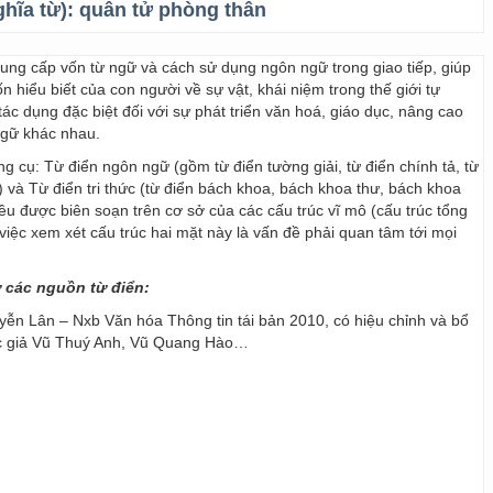
ghĩa từ):
quân tử phòng thân
 cung cấp vốn từ ngữ và cách sử dụng ngôn ngữ trong giao tiếp, giúp
 hiểu biết của con người về sự vật, khái niệm trong thế giới tự
ác dụng đặc biệt đối với sự phát triển văn hoá, giáo dục, nâng cao
ngữ khác nhau.
ng cụ: Từ điển ngôn ngữ (gồm từ điển tường giải, từ điển chính tả, từ
) và Từ điển tri thức (từ điển bách khoa, bách khoa thư, bách khoa
 đều được biên soạn trên cơ sở của các cấu trúc vĩ mô (cấu trúc tổng
y, việc xem xét cấu trúc hai mặt này là vấn đề phải quan tâm tới mọi
ừ các nguồn từ điển:
ễn Lân – Nxb Văn hóa Thông tin tái bản 2010, có hiệu chỉnh và bổ
ác giả Vũ Thuý Anh, Vũ Quang Hào…