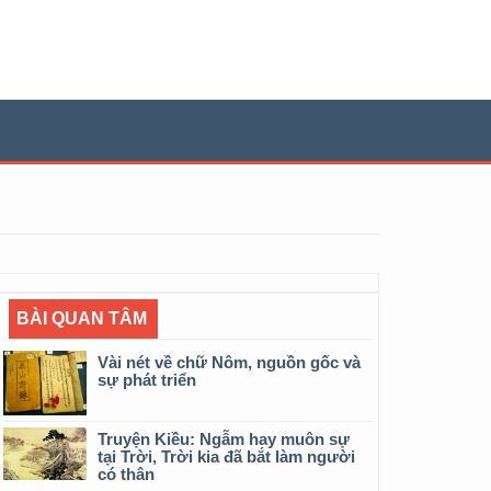
BÀI QUAN TÂM
Vài nét về chữ Nôm, nguồn gốc và
sự phát triển
Truyện Kiều: Ngẫm hay muôn sự
tại Trời, Trời kia đã bắt làm người
có thân