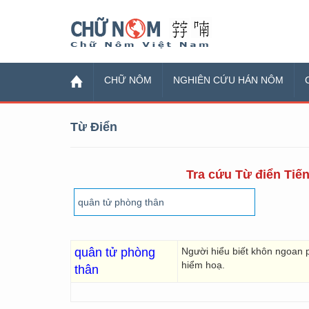
Chữ Nôm
CHỮ NÔM
NGHIÊN CỨU HÁN NÔM
Từ Điển
Tra cứu Từ điển Tiến
quân tử phòng
Người hiểu biết khôn ngoan p
hiểm hoạ.
thân