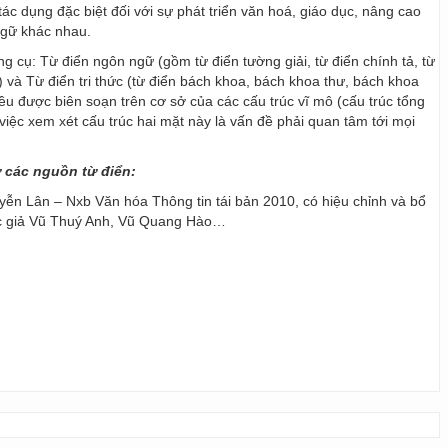
ác dụng đặc biệt đối với sự phát triển văn hoá, giáo dục, nâng cao
ngữ khác nhau.
ng cụ: Từ điển ngôn ngữ (gồm từ điển tường giải, từ điển chính tả, từ
) và Từ điển tri thức (từ điển bách khoa, bách khoa thư, bách khoa
 đều được biên soạn trên cơ sở của các cấu trúc vĩ mô (cấu trúc tổng
y, việc xem xét cấu trúc hai mặt này là vấn đề phải quan tâm tới mọi
ừ các nguồn từ điển:
ễn Lân – Nxb Văn hóa Thông tin tái bản 2010, có hiệu chỉnh và bổ
ác giả Vũ Thuý Anh, Vũ Quang Hào…