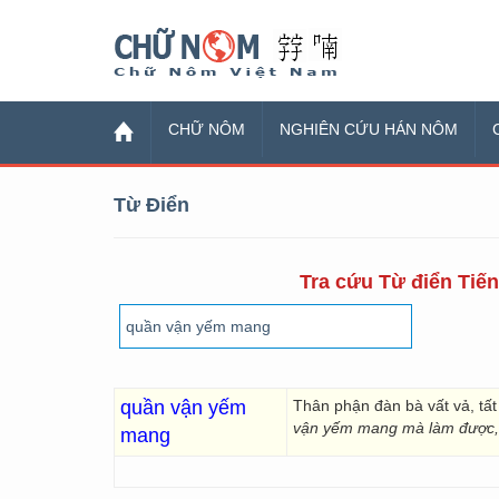
Chữ Nôm
CHỮ NÔM
NGHIÊN CỨU HÁN NÔM
Từ Điển
Tra cứu Từ điển Tiến
quần vận yếm
Thân phận đàn bà vất vả, tất 
vận yếm mang mà làm được, b
mang