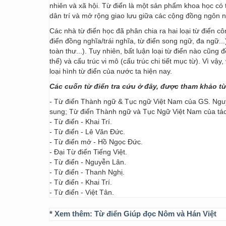
nhiên và xã hội. Từ điển là một sản phẩm khoa học có t
dân trí và mở rộng giao lưu giữa các cộng đồng ngôn 
Các nhà từ điển học đã phân chia ra hai loại từ điển cô
điển đồng nghĩa/trái nghĩa, từ điển song ngữ, đa ngữ...
toàn thư...). Tuy nhiên, bất luận loại từ điển nào cũng
thể) và cấu trúc vi mô (cấu trúc chi tiết mục từ). Vì vậ
loại hình từ điển của nước ta hiện nay.
Các cuốn từ điển tra cứu ở đây, được tham khảo t
- Từ điển Thành ngữ & Tục ngữ Việt Nam của GS. Nguy
sung; Từ điển Thành ngữ và Tục Ngữ Việt Nam của t
- Từ điển - Khai Trí.
- Từ điển - Lê Văn Đức.
- Từ điển mở - Hồ Ngọc Đức.
- Đại Từ điển Tiếng Việt.
- Từ điển - Nguyễn Lân.
- Từ điển - Thanh Nghị.
- Từ điển - Khai Trí.
- Từ điển - Việt Tân.
* Xem thêm:
Từ điển Giúp đọc Nôm và Hán Việt