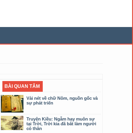
BÀI QUAN TÂM
Vài nét về chữ Nôm, nguồn gốc và
sự phát triển
Truyện Kiều: Ngẫm hay muôn sự
tại Trời, Trời kia đã bắt làm người
có thân