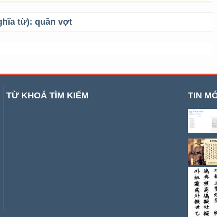
ghĩa từ):
quần vợt
TỪ KHOÁ TÌM KIẾM
TIN MỚ