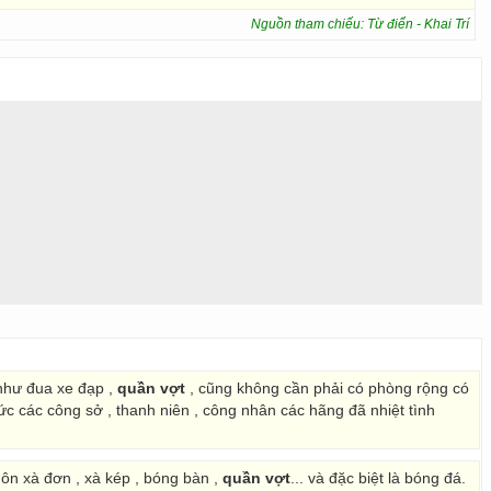
Nguồn tham chiếu: Từ điển - Khai Trí
 như đua xe đạp ,
quần vợt
, cũng không cần phải có phòng rộng có
c các công sở , thanh niên , công nhân các hãng đã nhiệt tình
ôn xà đơn , xà kép , bóng bàn ,
quần vợt
... và đặc biệt là bóng đá.