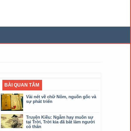
BÀI QUAN TÂM
Vài nét về chữ Nôm, nguồn gốc và
sự phát triển
Truyện Kiều: Ngẫm hay muôn sự
tại Trời, Trời kia đã bắt làm người
có thân