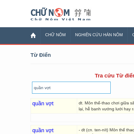
Chữ Nôm
CHỮ NÔM
NGHIÊN CỨU HÁN NÔM
Từ Điển
Tra cứu Từ điển
quần vợt
dt. Môn thể-thao chơi giữa s
lại, hễ banh vướng lưới hay r
quần vợt
- dt (cn. ten-nít) Môn thể t