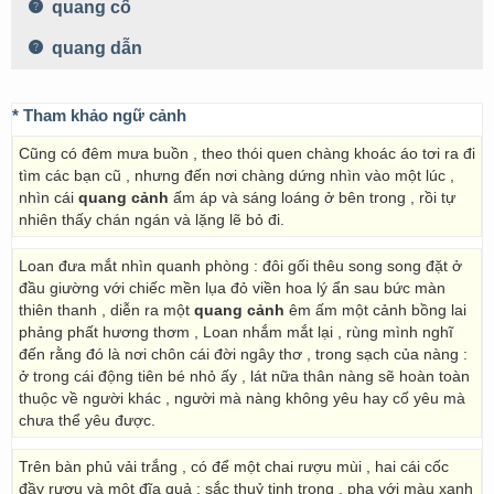
quang cố
quang dẫn
* Tham khảo ngữ cảnh
Cũng có đêm mưa buồn , theo thói quen chàng khoác áo tơi ra đi
tìm các bạn cũ , nhưng đến nơi chàng dứng nhìn vào một lúc ,
nhìn cái
quang cảnh
ấm áp và sáng loáng ở bên trong , rồi tự
nhiên thấy chán ngán và lặng lẽ bỏ đi.
Loan đưa mắt nhìn quanh phòng : đôi gối thêu song song đặt ở
đầu giường với chiếc mền lụa đỏ viền hoa lý ẩn sau bức màn
thiên thanh , diễn ra một
quang cảnh
êm ấm một cảnh bồng lai
phảng phất hương thơm , Loan nhắm mắt lại , rùng mình nghĩ
đến rằng đó là nơi chôn cái đời ngây thơ , trong sạch của nàng :
ở trong cái động tiên bé nhỏ ấy , lát nữa thân nàng sẽ hoàn toàn
thuộc về người khác , người mà nàng không yêu hay cố yêu mà
chưa thể yêu được.
Trên bàn phủ vải trắng , có để một chai rượu mùi , hai cái cốc
đầy rượu và một đĩa quả : sắc thuỷ tinh trong , pha với màu xanh