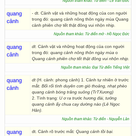
Nguồn tham khảo: Từ điển - Lê Văn Đức
quang
- dt. Cảnh vật và những hoạt động của con người
trong đó: quang cảnh nông thôn ngày mùa Quang
cảnh
cảnh phiên chợ tết thật đông vui nhộn nhịp.
Nguồn tham khảo: Từ điển mở - Hồ Ngọc Đức
quang
dt.
Cảnh vật và những hoạt động của con người
trong đó:
quang cảnh nông thôn ngày mùa
o
cảnh
Quang cảnh phiên chợ tết thật đông vui nhộn nhịp.
Nguồn tham khảo: Đại Từ điển Tiếng Việt
quang
dt
(H. cảnh: phong cảnh) 1. Cảnh tự nhiên ở trước
mắt:
Bối rối tình duyên cơn gió thoảng, nhạt phèo
cảnh
quang cảnh bóng trăng suông (TrTXương)
2. Tình trạng:
U ơ ra trước hương đài, tưởng
quang cảnh ấy chua cay dường nào (Lê Ngọc
Hân).
Nguồn tham khảo: Từ điển - Nguyễn Lân
quang
dt. Cảnh rõ trước mắt
: Quang cảnh tồi bại.