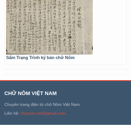
Sấm Trạng Trình ký bản chữ Nôm
CHỮ NÔM VIỆT NAM
Chuyên trang điện tử chữ Nôm Việt Nam.
Liên hệ:
chunom.net@gmail.com
.