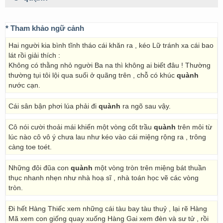
* Tham khảo ngữ cảnh
Hai người kia bình tĩnh tháo cái khăn ra , kéo Lữ tránh xa cái bao
lát rồi giải thích :
Không có thằng nhỏ người Ba na thì không ai biết đâu ! Thường
thường tụi tôi lội qua suối ở quãng trên , chỗ có khúc
quành
nước cạn.
Cái sân bận phơi lúa phải đi
quành
ra ngõ sau vậy.
Cô nói cười thoải mái khiến một vòng cốt trầu
quành
trên môi từ
lúc nào cô vô ý chưa lau như kéo vào cái miệng rộng ra , trông
càng toe toét.
Những đôi đũa con
quành
một vòng tròn trên miệng bát thuần
thục nhanh nhẹn như nhà hoạ sĩ , nhà toán học vẽ các vòng
tròn.
Đi hết Hàng Thiếc xem những cái tàu bay tàu thuỷ , lại rẽ Hàng
Mã xem con giống quay xuống Hàng Gai xem đèn và sư tử , rồi