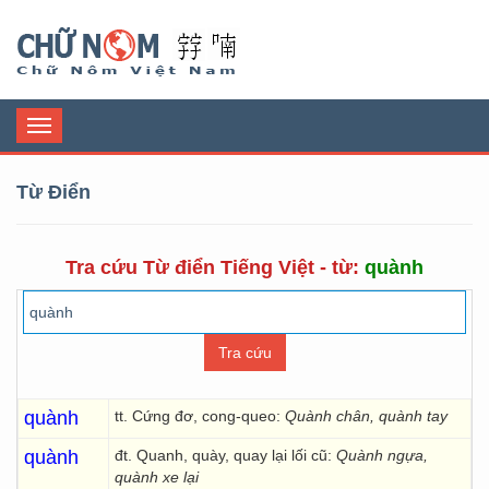
Chữ Nôm
Toggle
navigation
Từ Điển
Tra cứu Từ điển Tiếng Việt - từ:
quành
quành
tt. Cứng đơ, cong-queo:
Quành chân, quành tay
quành
đt. Quanh, quày, quay lại lối cũ:
Quành ngựa,
quành xe lại