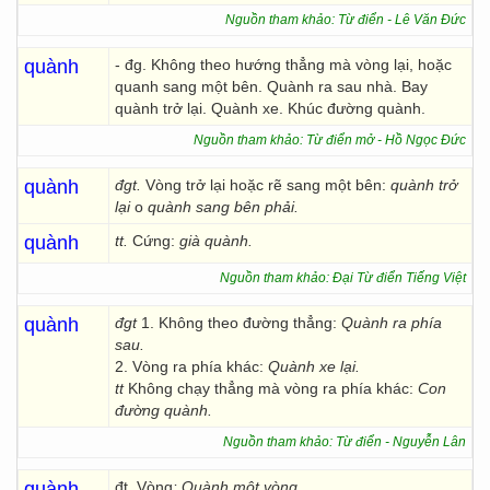
Nguồn tham khảo: Từ điển - Lê Văn Đức
quành
- đg. Không theo hướng thẳng mà vòng lại, hoặc
quanh sang một bên. Quành ra sau nhà. Bay
quành trở lại. Quành xe. Khúc đường quành.
Nguồn tham khảo: Từ điển mở - Hồ Ngọc Đức
quành
đgt.
Vòng trở lại hoặc rẽ sang một bên:
quành trở
lại
o
quành sang bên phải.
quành
tt.
Cứng:
già quành.
Nguồn tham khảo: Đại Từ điển Tiếng Việt
quành
đgt
1. Không theo đường thẳng:
Quành ra phía
sau.
2. Vòng ra phía khác:
Quành xe lại.
tt
Không chạy thẳng mà vòng ra phía khác:
Con
đường quành.
Nguồn tham khảo: Từ điển - Nguyễn Lân
quành
đt. Vòng
: Quành một vòng.