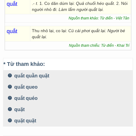
quắt
.-
t
. 1. Co dăn dúm lại:
Quả chuối héo quắt.
2. Nói
người nhỏ đi:
Làm lắm người quắt lại.
Nguồn tham khảo: Từ điển - Việt Tân
quắt
Thu nhỏ lại, co lại:
Củ cải phơi quắt lại. Người bé
quắt lại.
Nguồn tham chiếu: Từ điển - Khai Trí
* Từ tham khảo:
quắt quằn quặt
quắt queo
quắt quéo
quặt
quặt quặt