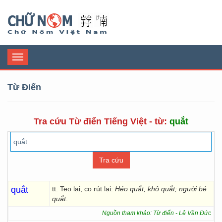
Chữ Nôm
Toggle
navigation
Từ Điển
Tra cứu Từ điển Tiếng Việt - từ:
quắt
quắt
tt. Teo lại, co rút lại:
Héo quắt, khô quắt; người bé
quắt
.
Nguồn tham khảo: Từ điển - Lê Văn Đức