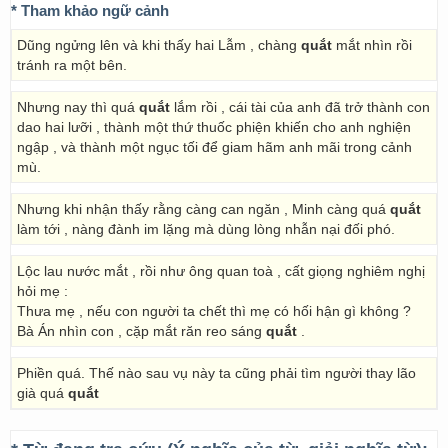
* Tham khảo ngữ cảnh
Dũng ngửng lên và khi thấy hai Lẫm , chàng
quắt
mắt nhìn rồi
tránh ra một bên.
Nhưng nay thì quá
quắt
lắm rồi , cái tài của anh đã trở thành con
dao hai lưỡi , thành một thứ thuốc phiện khiến cho anh nghiện
ngập , và thành một ngục tối để giam hãm anh mãi trong cảnh
mù.
Nhưng khi nhận thấy rằng càng can ngăn , Minh càng quá
quắt
làm tới , nàng đành im lặng mà dùng lòng nhẫn nại đối phó.
Lộc lau nước mắt , rồi như ông quan toà , cất giọng nghiêm nghị
hỏi mẹ :
Thưa mẹ , nếu con người ta chết thì mẹ có hối hận gì không ?
Bà Án nhìn con , cặp mắt răn reo sáng
quắt
.
Phiền quá. Thế nào sau vụ này ta cũng phải tìm người thay lão
già quá
quắt