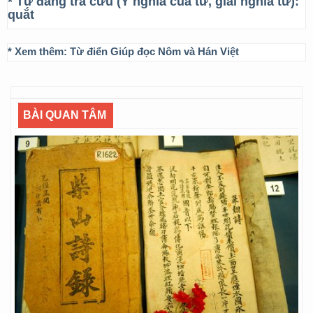
* Từ đang tra cứu (Ý nghĩa của từ, giải nghĩa từ):
quắt
* Xem thêm:
Từ điển Giúp đọc Nôm và Hán Việt
BÀI QUAN TÂM