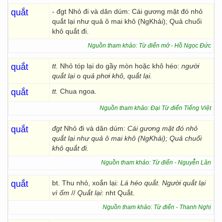
quắt
- đgt Nhỏ đi và dăn dúm: Cái gương mặt đó nhỏ
quắt lại như quả ô mai khô (NgKhải); Quả chuối
khô quắt đi.
Nguồn tham khảo: Từ điển mở - Hồ Ngọc Đức
quắt
tt.
Nhỏ tóp lại do gầy mòn hoặc khô héo:
người
quắt lại
o
quả phơi khô, quắt lại.
quắt
tt.
Chua ngoa.
Nguồn tham khảo: Đại Từ điển Tiếng Việt
quắt
đgt
Nhỏ đi và dăn dúm:
Cái gương mặt đó nhỏ
quắt lại như quả ô mai khô (NgKhải); Quả chuối
khô quắt đi.
Nguồn tham khảo: Từ điển - Nguyễn Lân
quắt
bt. Thu nhỏ, xoắn lại
: Lá héo quắt. Người quắt lại
vì ốm
//
Quắt lại
: nht Quắt.
Nguồn tham khảo: Từ điển - Thanh Nghị