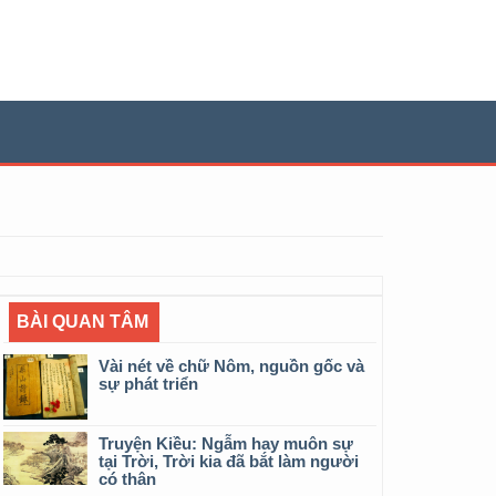
BÀI QUAN TÂM
Vài nét về chữ Nôm, nguồn gốc và
sự phát triển
Truyện Kiều: Ngẫm hay muôn sự
tại Trời, Trời kia đã bắt làm người
có thân