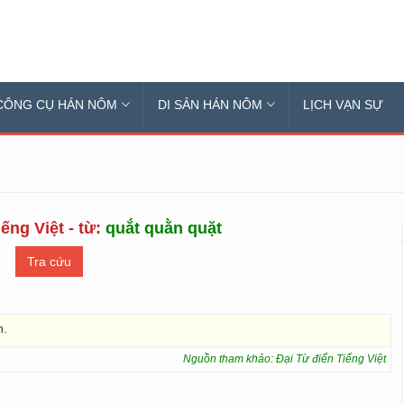
CÔNG CỤ HÁN NÔM
DI SẢN HÁN NÔM
LỊCH VẠN SỰ
ếng Việt - từ:
quắt quằn quặt
n.
Nguồn tham khảo: Đại Từ điển Tiếng Việt