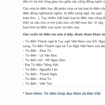
dân trí và mở rộng giao lưu giữa các cộng đồng ngôn 
Các nhà từ điển học đã phân chia ra hai loại từ điển cô
điển đồng nghĩa/trái nghĩa, từ điển song ngữ, đa ngữ...
toàn thư...). Tuy nhiên, bất luận loại từ điển nào cũng
thể) và cấu trúc vi mô (cấu trúc chi tiết mục từ). Vì vậ
loại hình từ điển của nước ta hiện nay.
Các cuốn từ điển tra cứu ở đây, được tham khảo t
- Từ điển Thành ngữ & Tục ngữ Việt Nam của GS. Nguy
sung; Từ điển Thành ngữ và Tục Ngữ Việt Nam của t
- Từ điển - Khai Trí.
- Từ điển - Lê Văn Đức.
- Từ điển mở - Hồ Ngọc Đức.
- Đại Từ điển Tiếng Việt.
- Từ điển - Nguyễn Lân.
- Từ điển - Thanh Nghị.
- Từ điển - Khai Trí.
- Từ điển - Việt Tân.
* Xem thêm:
Từ điển Giúp đọc Nôm và Hán Việt