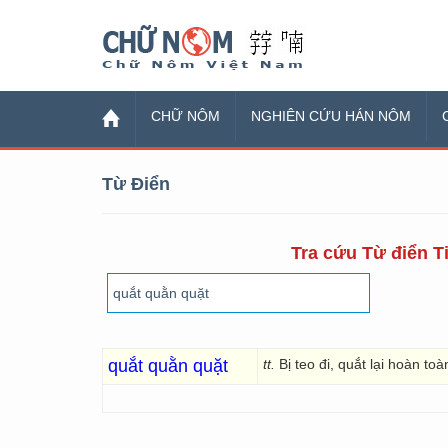
Chữ Nôm
CHỮ NÔM
NGHIÊN CỨU HÁN NÔM
Từ Điển
Tra cứu Từ điển Ti
quắt quằn quặt
tt.
Bị teo đi, quắt lại hoàn toà