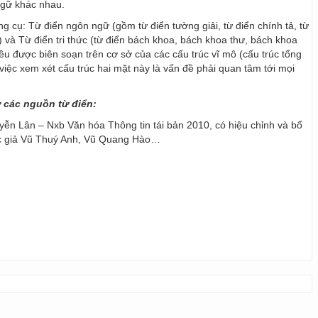
ngữ khác nhau.
ng cụ: Từ điển ngôn ngữ (gồm từ điển tường giải, từ điển chính tả, từ
) và Từ điển tri thức (từ điển bách khoa, bách khoa thư, bách khoa
 đều được biên soạn trên cơ sở của các cấu trúc vĩ mô (cấu trúc tổng
y, việc xem xét cấu trúc hai mặt này là vấn đề phải quan tâm tới mọi
ừ các nguồn từ điển:
ễn Lân – Nxb Văn hóa Thông tin tái bản 2010, có hiệu chỉnh và bổ
ác giả Vũ Thuý Anh, Vũ Quang Hào…