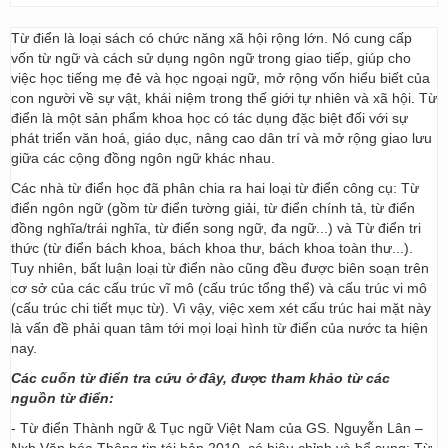
Từ điển là loại sách có chức năng xã hội rộng lớn. Nó cung cấp
vốn từ ngữ và cách sử dụng ngôn ngữ trong giao tiếp, giúp cho
việc học tiếng mẹ đẻ và học ngoại ngữ, mở rộng vốn hiểu biết của
con người về sự vật, khái niệm trong thế giới tự nhiên và xã hội. Từ
điển là một sản phẩm khoa học có tác dụng đặc biệt đối với sự
phát triển văn hoá, giáo dục, nâng cao dân trí và mở rộng giao lưu
giữa các cộng đồng ngôn ngữ khác nhau.
Các nhà từ điển học đã phân chia ra hai loại từ điển công cụ: Từ
điển ngôn ngữ (gồm từ điển tường giải, từ điển chính tả, từ điển
đồng nghĩa/trái nghĩa, từ điển song ngữ, đa ngữ...) và Từ điển tri
thức (từ điển bách khoa, bách khoa thư, bách khoa toàn thư...).
Tuy nhiên, bất luận loại từ điển nào cũng đều được biên soạn trên
cơ sở của các cấu trúc vĩ mô (cấu trúc tổng thể) và cấu trúc vi mô
(cấu trúc chi tiết mục từ). Vì vậy, việc xem xét cấu trúc hai mặt này
là vấn đề phải quan tâm tới mọi loại hình từ điển của nước ta hiện
nay.
Các cuốn từ điển tra cứu ở đây, được tham khảo từ các
nguồn từ điển:
- Từ điển Thành ngữ & Tục ngữ Việt Nam của GS. Nguyễn Lân –