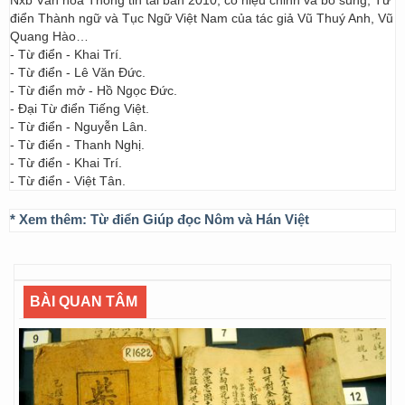
Nxb Văn hóa Thông tin tái bản 2010, có hiệu chỉnh và bổ sung; Từ
điển Thành ngữ và Tục Ngữ Việt Nam của tác giả Vũ Thuý Anh, Vũ
Quang Hào…
- Từ điển - Khai Trí.
- Từ điển - Lê Văn Đức.
- Từ điển mở - Hồ Ngọc Đức.
- Đại Từ điển Tiếng Việt.
- Từ điển - Nguyễn Lân.
- Từ điển - Thanh Nghị.
- Từ điển - Khai Trí.
- Từ điển - Việt Tân.
* Xem thêm:
Từ điển Giúp đọc Nôm và Hán Việt
BÀI QUAN TÂM