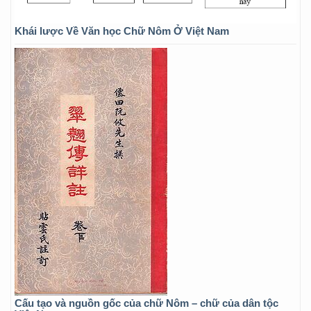
Khái lược Về Văn học Chữ Nôm Ở Việt Nam
Cấu tạo và nguồn gốc của chữ Nôm – chữ của dân tộc