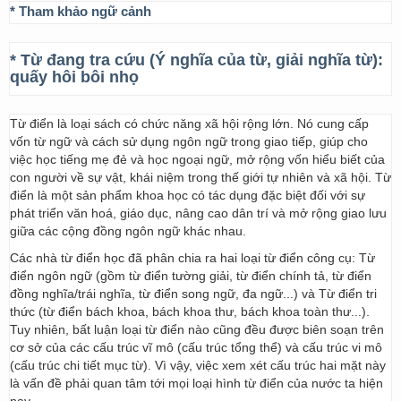
* Tham khảo ngữ cảnh
* Từ đang tra cứu (Ý nghĩa của từ, giải nghĩa từ):
quấy hôi bôi nhọ
Từ điển là loại sách có chức năng xã hội rộng lớn. Nó cung cấp
vốn từ ngữ và cách sử dụng ngôn ngữ trong giao tiếp, giúp cho
việc học tiếng mẹ đẻ và học ngoại ngữ, mở rộng vốn hiểu biết của
con người về sự vật, khái niệm trong thế giới tự nhiên và xã hội. Từ
điển là một sản phẩm khoa học có tác dụng đặc biệt đối với sự
phát triển văn hoá, giáo dục, nâng cao dân trí và mở rộng giao lưu
giữa các cộng đồng ngôn ngữ khác nhau.
Các nhà từ điển học đã phân chia ra hai loại từ điển công cụ: Từ
điển ngôn ngữ (gồm từ điển tường giải, từ điển chính tả, từ điển
đồng nghĩa/trái nghĩa, từ điển song ngữ, đa ngữ...) và Từ điển tri
thức (từ điển bách khoa, bách khoa thư, bách khoa toàn thư...).
Tuy nhiên, bất luận loại từ điển nào cũng đều được biên soạn trên
cơ sở của các cấu trúc vĩ mô (cấu trúc tổng thể) và cấu trúc vi mô
(cấu trúc chi tiết mục từ). Vì vậy, việc xem xét cấu trúc hai mặt này
là vấn đề phải quan tâm tới mọi loại hình từ điển của nước ta hiện