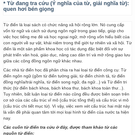
* Từ đang tra cứu (Ý nghĩa của từ, giải nghĩa từ):
quen hơi bén giọng
Từ điển là loại sách có chức năng xã hội rộng lớn. Nó cung cấp
vốn từ ngữ và cách sử dụng ngôn ngữ trong giao tiếp, giúp cho
việc học tiếng mẹ đẻ và học ngoại ngữ, mở rộng vốn hiểu biết của
con người về sự vật, khái niệm trong thế giới tự nhiên và xã hội. Từ
điển là một sản phẩm khoa học có tác dụng đặc biệt đối với sự
phát triển văn hoá, giáo dục, nâng cao dân trí và mở rộng giao lưu
giữa các cộng đồng ngôn ngữ khác nhau.
Các nhà từ điển học đã phân chia ra hai loại từ điển công cụ: Từ
điển ngôn ngữ (gồm từ điển tường giải, từ điển chính tả, từ điển
đồng nghĩa/trái nghĩa, từ điển song ngữ, đa ngữ...) và Từ điển tri
thức (từ điển bách khoa, bách khoa thư, bách khoa toàn thư...).
Tuy nhiên, bất luận loại từ điển nào cũng đều được biên soạn trên
cơ sở của các cấu trúc vĩ mô (cấu trúc tổng thể) và cấu trúc vi mô
(cấu trúc chi tiết mục từ). Vì vậy, việc xem xét cấu trúc hai mặt này
là vấn đề phải quan tâm tới mọi loại hình từ điển của nước ta hiện
nay.
Các cuốn từ điển tra cứu ở đây, được tham khảo từ các
nguồn từ điển: