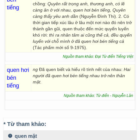
chồng:
Quyên rất trọng anh, thương anh, có lẽ
tiếng
càng ăn ở với nhau, quen hơi bén tiếng, Quyên
càng thấy yêu anh dần
(Nguyễn Đình Thi). 2. Có
thời gian tiếp xúc lâu ở lâu một nơi nào đó nên trở
thành gần gũi, quen thuộc đến mức quyến luyến
khó rời:
thì ra nhân tâm ai cũng thế cả, đều quyến
luyến với chỗ mình ở đã quen hơi bén tiếng cả
(Tác phẩm mới số 9-1975).
Nguồn tham khảo: Đại Từ điển Tiếng Việt
quen hơi
ng
Đã quen biết và hiểu rõ tính nết của nhau:
Hai
người đã quen hơi bén tiếng nhau trở nên thân
bén
mật.
tiếng
Nguồn tham khảo: Từ điển - Nguyễn Lân
* Từ tham khảo:
quen mặt