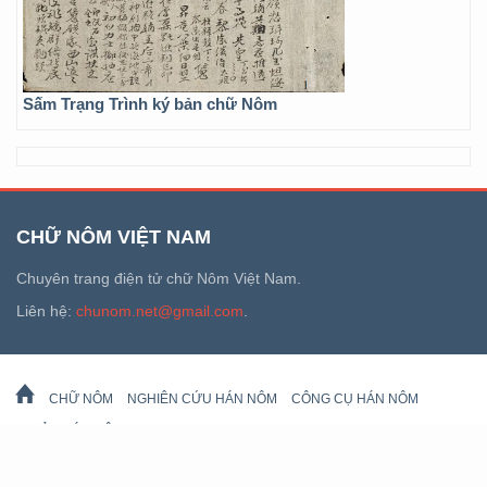
Sấm Trạng Trình ký bản chữ Nôm
CHỮ NÔM VIỆT NAM
Chuyên trang điện tử chữ Nôm Việt Nam.
Liên hệ:
chunom.net@gmail.com
.
CHỮ NÔM
NGHIÊN CỨU HÁN NÔM
CÔNG CỤ HÁN NÔM
DI SẢN HÁN NÔM
LỊCH VẠN SỰ
© 2026 chunom.net