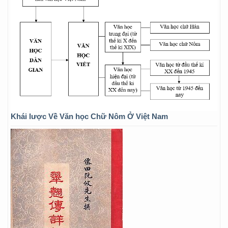
Khái lược Về Văn học Chữ Nôm Ở Việt Nam