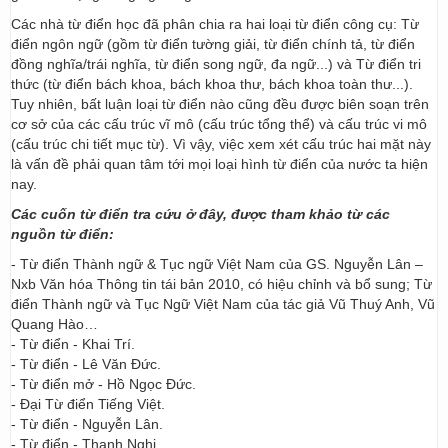
Các nhà từ điển học đã phân chia ra hai loại từ điển công cụ: Từ
điển ngôn ngữ (gồm từ điển tường giải, từ điển chính tả, từ điển
đồng nghĩa/trái nghĩa, từ điển song ngữ, đa ngữ...) và Từ điển tri
thức (từ điển bách khoa, bách khoa thư, bách khoa toàn thư...).
Tuy nhiên, bất luận loại từ điển nào cũng đều được biên soạn trên
cơ sở của các cấu trúc vĩ mô (cấu trúc tổng thể) và cấu trúc vi mô
(cấu trúc chi tiết mục từ). Vì vậy, việc xem xét cấu trúc hai mặt này
là vấn đề phải quan tâm tới mọi loại hình từ điển của nước ta hiện
nay.
Các cuốn từ điển tra cứu ở đây, được tham khảo từ các
nguồn từ điển:
- Từ điển Thành ngữ & Tục ngữ Việt Nam của GS. Nguyễn Lân –
Nxb Văn hóa Thông tin tái bản 2010, có hiệu chỉnh và bổ sung; Từ
điển Thành ngữ và Tục Ngữ Việt Nam của tác giả Vũ Thuý Anh, Vũ
Quang Hào…
- Từ điển - Khai Trí.
- Từ điển - Lê Văn Đức.
- Từ điển mở - Hồ Ngọc Đức.
- Đại Từ điển Tiếng Việt.
- Từ điển - Nguyễn Lân.
- Từ điển - Thanh Nghị.