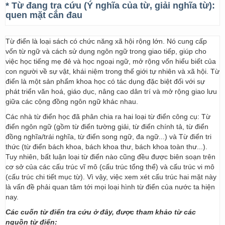
* Từ đang tra cứu (Ý nghĩa của từ, giải nghĩa từ):
quen mặt cắn đau
Từ điển là loại sách có chức năng xã hội rộng lớn. Nó cung cấp
vốn từ ngữ và cách sử dụng ngôn ngữ trong giao tiếp, giúp cho
việc học tiếng mẹ đẻ và học ngoại ngữ, mở rộng vốn hiểu biết của
con người về sự vật, khái niệm trong thế giới tự nhiên và xã hội. Từ
điển là một sản phẩm khoa học có tác dụng đặc biệt đối với sự
phát triển văn hoá, giáo dục, nâng cao dân trí và mở rộng giao lưu
giữa các cộng đồng ngôn ngữ khác nhau.
Các nhà từ điển học đã phân chia ra hai loại từ điển công cụ: Từ
điển ngôn ngữ (gồm từ điển tường giải, từ điển chính tả, từ điển
đồng nghĩa/trái nghĩa, từ điển song ngữ, đa ngữ...) và Từ điển tri
thức (từ điển bách khoa, bách khoa thư, bách khoa toàn thư...).
Tuy nhiên, bất luận loại từ điển nào cũng đều được biên soạn trên
cơ sở của các cấu trúc vĩ mô (cấu trúc tổng thể) và cấu trúc vi mô
(cấu trúc chi tiết mục từ). Vì vậy, việc xem xét cấu trúc hai mặt này
là vấn đề phải quan tâm tới mọi loại hình từ điển của nước ta hiện
nay.
Các cuốn từ điển tra cứu ở đây, được tham khảo từ các
nguồn từ điển: