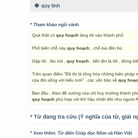
quy linh
* Tham khảo ngữ cảnh
Quả thật có
quy hoạch
làng tôi vào thành phố.
Phổ biến chỗ này
quy hoạch
, chỗ kia đền bù.
Gặp tôi , lão nói ,
quy hoạch
, tiến lên là tốt , đừng 
Trên quan điểm "Đô thị là tổng hòa những biện pháp 
của đời sống với kiểu mới" , các văn bản về
quy hoạ
Ban đầu , theo đề xướng của chỉ huy trưởng thành ph
quy hoạch
phù hợp với khí hậu nhiệt đới như người A
* Từ đang tra cứu (Ý nghĩa của từ, giải n
* Xem thêm:
Từ điển Giúp đọc Nôm và Hán Việt