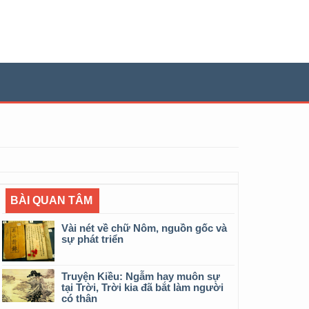
BÀI QUAN TÂM
Vài nét về chữ Nôm, nguồn gốc và
sự phát triển
Truyện Kiều: Ngẫm hay muôn sự
tại Trời, Trời kia đã bắt làm người
có thân