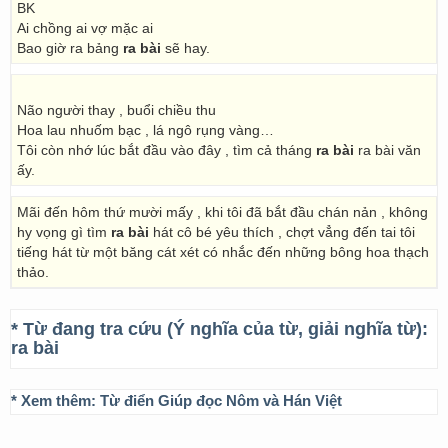
BK
Ai chồng ai vợ mặc ai
Bao giờ ra bảng
ra bài
sẽ hay.
Não người thay , buổi chiều thu
Hoa lau nhuốm bạc , lá ngô rụng vàng…
Tôi còn nhớ lúc bắt đầu vào đây , tìm cả tháng
ra bài
ra bài văn
ấy.
Mãi đến hôm thứ mười mấy , khi tôi đã bắt đầu chán nản , không
hy vọng gì tìm
ra bài
hát cô bé yêu thích , chợt vẳng đến tai tôi
tiếng hát từ một băng cát xét có nhắc đến những bông hoa thạch
thảo.
* Từ đang tra cứu (Ý nghĩa của từ, giải nghĩa từ):
ra bài
* Xem thêm:
Từ điển Giúp đọc Nôm và Hán Việt