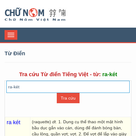
Chữ Nôm
Toggle
navigation
Từ Điển
Tra cứu Từ điển Tiếng Việt - từ:
ra-két
ra két
(raque
tt
e)
dt.
1. Dụng cụ thể thao một mặt hình
bầu dục gắn vào cán, dùng để đánh bóng bàn,
cầu lông, quần vợt; vợt. 2. Đế vợt để lắp vào giày