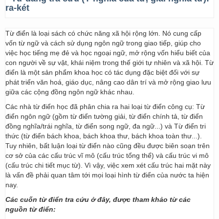
ra-két
Từ điển là loại sách có chức năng xã hội rộng lớn. Nó cung cấp
vốn từ ngữ và cách sử dụng ngôn ngữ trong giao tiếp, giúp cho
việc học tiếng mẹ đẻ và học ngoại ngữ, mở rộng vốn hiểu biết của
con người về sự vật, khái niệm trong thế giới tự nhiên và xã hội. Từ
điển là một sản phẩm khoa học có tác dụng đặc biệt đối với sự
phát triển văn hoá, giáo dục, nâng cao dân trí và mở rộng giao lưu
giữa các cộng đồng ngôn ngữ khác nhau.
Các nhà từ điển học đã phân chia ra hai loại từ điển công cụ: Từ
điển ngôn ngữ (gồm từ điển tường giải, từ điển chính tả, từ điển
đồng nghĩa/trái nghĩa, từ điển song ngữ, đa ngữ...) và Từ điển tri
thức (từ điển bách khoa, bách khoa thư, bách khoa toàn thư...).
Tuy nhiên, bất luận loại từ điển nào cũng đều được biên soạn trên
cơ sở của các cấu trúc vĩ mô (cấu trúc tổng thể) và cấu trúc vi mô
(cấu trúc chi tiết mục từ). Vì vậy, việc xem xét cấu trúc hai mặt này
là vấn đề phải quan tâm tới mọi loại hình từ điển của nước ta hiện
nay.
Các cuốn từ điển tra cứu ở đây, được tham khảo từ các
nguồn từ điển: