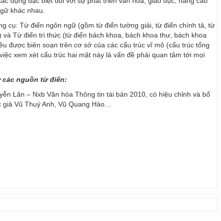
ác dụng đặc biệt đối với sự phát triển văn hoá, giáo dục, nâng cao
ngữ khác nhau.
ng cụ: Từ điển ngôn ngữ (gồm từ điển tường giải, từ điển chính tả, từ
) và Từ điển tri thức (từ điển bách khoa, bách khoa thư, bách khoa
 đều được biên soạn trên cơ sở của các cấu trúc vĩ mô (cấu trúc tổng
y, việc xem xét cấu trúc hai mặt này là vấn đề phải quan tâm tới mọi
ừ các nguồn từ điển:
ễn Lân – Nxb Văn hóa Thông tin tái bản 2010, có hiệu chỉnh và bổ
ác giả Vũ Thuý Anh, Vũ Quang Hào…