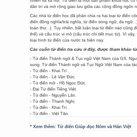
nhiên và xã hội. Từ điển là một sản phẩm khoa học có t
dân trí và mở rộng giao lưu giữa các cộng đồng ngôn 
Các nhà từ điển học đã phân chia ra hai loại từ điển cô
điển đồng nghĩa/trái nghĩa, từ điển song ngữ, đa ngữ...
toàn thư...). Tuy nhiên, bất luận loại từ điển nào cũng
thể) và cấu trúc vi mô (cấu trúc chi tiết mục từ). Vì vậ
loại hình từ điển của nước ta hiện nay.
Các cuốn từ điển tra cứu ở đây, được tham khảo t
- Từ điển Thành ngữ & Tục ngữ Việt Nam của GS. Nguy
sung; Từ điển Thành ngữ và Tục Ngữ Việt Nam của t
- Từ điển - Khai Trí.
- Từ điển - Lê Văn Đức.
- Từ điển mở - Hồ Ngọc Đức.
- Đại Từ điển Tiếng Việt.
- Từ điển - Nguyễn Lân.
- Từ điển - Thanh Nghị.
- Từ điển - Khai Trí.
- Từ điển - Việt Tân.
* Xem thêm:
Từ điển Giúp đọc Nôm và Hán Việt