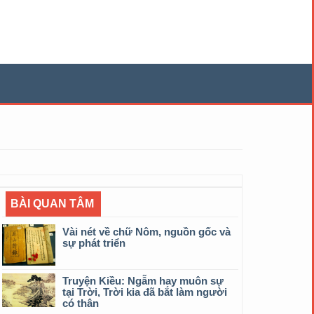
BÀI QUAN TÂM
Vài nét về chữ Nôm, nguồn gốc và
sự phát triển
Truyện Kiều: Ngẫm hay muôn sự
tại Trời, Trời kia đã bắt làm người
có thân