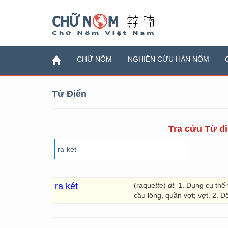
Chữ Nôm
CHỮ NÔM
NGHIÊN CỨU HÁN NÔM
Từ Điển
Tra cứu Từ đi
ra két
(raque
tt
e)
dt.
1. Dụng cụ thể
cầu lông, quần vợt; vợt. 2. Đế