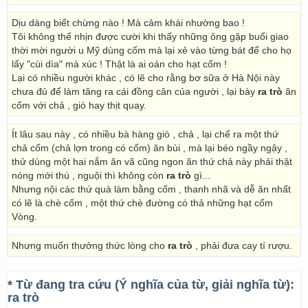
Dịu dàng biết chừng nào ! Mà cảm khái nhường bao !
Tôi không thể nhịn được cười khi thấy những ông gặp buổi giao
thời mời người u Mỹ dùng cốm mà lại xẻ vào từng bát để cho họ
lấy "cùi dìa" mà xúc ! Thật là ai oán cho hạt cốm !
Lại có nhiều người khác , có lẽ cho rằng bơ sữa ở Hà Nội này
chưa đủ để làm tăng ra cái đồng cân của người , lại bày
ra trò
ăn
cốm với chả , giò hay thịt quay.
Ít lâu sau này , có nhiều bà hàng giò , chả , lại chế ra một thứ
chả cốm (chả lợn trong có cốm) ăn bùi , mà lại béo ngầy ngậy ,
thử dùng một hai nắm ăn vã cũng ngon ăn thứ chả này phải thật
nóng mới thú , nguội thì không còn
ra trò
gì...
Nhưng nội các thứ quà làm bằng cốm , thanh nhã và dễ ăn nhất
có lẽ là chè cốm , một thứ chè đường có thả những hạt cốm
Vòng.
Nhưng muốn thưởng thức lòng cho
ra trò
, phải đưa cay tí rượu.
* Từ đang tra cứu (Ý nghĩa của từ, giải nghĩa từ):
ra trò