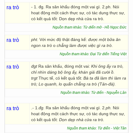
ra trò
- 1. đg. Ra sân khấu đóng một vai gì. 2.ph. Nói
hoạt động một cách thực sự, có tác dụng thực sự,
có kết quả tốt: Dọn dẹp nhà cửa ra trò.
Nguồn tham khảo: Từ điển mở - Hồ Ngọc Đức
ra trò
pht.
Với mức độ thật đáng kể:
được một bữa ăn
ngon ra trò
o
chẳng làm được việc gì ra trò
.
Nguồn tham khảo: Đại Từ điển Tiếng Việt
ra trò
đgt
Ra sân khấu, đóng một vai:
Khi ông ấy ra trò,
chỉ nhìn dáng bộ ông ấy, khán giả đã cười ồ.
trgt
Thực tế, có kết quả tốt:
Bà ta đã làm thì làm ra
trò; Lo quanh, lo quẩn chẳng ra trò (Tản-đà).
Nguồn tham khảo: Từ điển - Nguyễn Lân
ra trò
.- 1.
đg.
Ra sân khấu đóng một vai gì. 2
.ph.
Nói
hoạt động một cách thực sự, có tác dụng thực sự,
có kết quả tốt:
Dọn dẹp nhà cửa ra
trò.
Nguồn tham khảo: Từ điển - Việt Tân