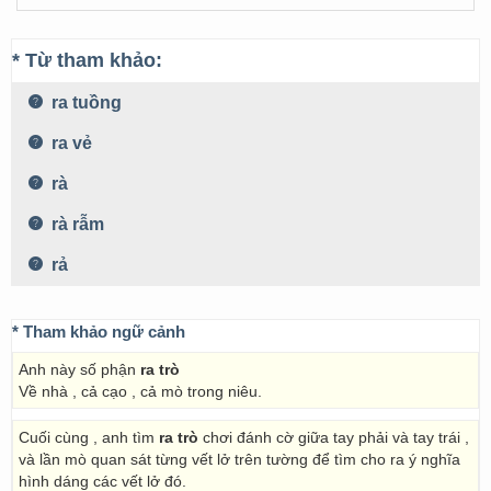
* Từ tham khảo:
ra tuồng
ra vẻ
rà
rà rẫm
rả
* Tham khảo ngữ cảnh
Anh này số phận
ra trò
Về nhà , cả cạo , cả mò trong niêu.
Cuối cùng , anh tìm
ra trò
chơi đánh cờ giữa tay phải và tay trái ,
và lần mò quan sát từng vết lở trên tường để tìm cho ra ý nghĩa
hình dáng các vết lở đó.