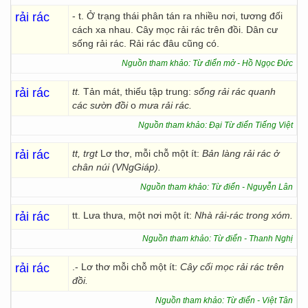
rải rác
- t. Ở trạng thái phân tán ra nhiều nơi, tương đối
cách xa nhau. Cây mọc rải rác trên đồi. Dân cư
sống rải rác. Rải rác đâu cũng có.
Nguồn tham khảo: Từ điển mở - Hồ Ngọc Đức
rải rác
tt.
Tản mát, thiếu tập trung:
sống rải rác quanh
các sườn đồi
o
mưa rải rác.
Nguồn tham khảo: Đại Từ điển Tiếng Việt
rải rác
tt, trgt
Lơ thơ, mỗi chỗ một ít:
Bản làng rải rác ở
chân núi (VNgGiáp).
Nguồn tham khảo: Từ điển - Nguyễn Lân
rải rác
tt. Lưa thưa, một nơi một ít:
Nhà rải-rác trong xóm.
Nguồn tham khảo: Từ điển - Thanh Nghị
rải rác
.- Lơ thơ mỗi chỗ một ít:
Cây cối
mọc rải rác trên
đồi.
Nguồn tham khảo: Từ điển - Việt Tân