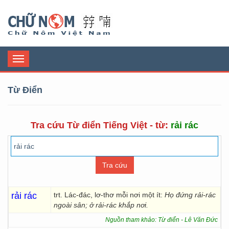
Chữ Nôm
Toggle
navigation
Từ Điển
Tra cứu Từ điển Tiếng Việt - từ:
rải rác
rải rác
trt. Lác-đác, lơ-thơ mỗi nơi một ít:
Họ đứng rải-rác
ngoài sân; ở rải-rác khắp nơi.
Nguồn tham khảo: Từ điển - Lê Văn Đức