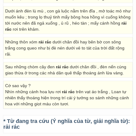
Dưới ánh đèn lù mù , con gà luộc nằm trên đĩa , mở toác mỏ như
muốn kêu ; trong lọ thuỷ tinh mấy bông hoa hồng vì cuống không
tới nước nên đã ngả xuống , ủ rũ , héo tàn ; mấy cánh hồng
rải
rác
rơi trên khảm.
Những thôn xóm
rải rác
dưới chân đồi hay bên bờ con sông
trắng cong queo như bị đè nén dưới vẻ to tát của trời đất rộng
rãi.
Sau những chòm cây đen
rải rác
dưới chân đồi , đèn nến cúng
giao thừa ở trong các nhà dân quê thấp thoáng ánh lửa vàng.
Cớ sao vậy ?
Nhìn những cánh hoa lựu rơi
rải rác
trên vạt áo trắng , Loan tự
nhiên thấy thoáng hiện trong trí cái ý tưởng so sánh những cánh
hoa với những giọt máu còn tươi.
* Từ đang tra cứu (Ý nghĩa của từ, giải nghĩa từ):
rải rác