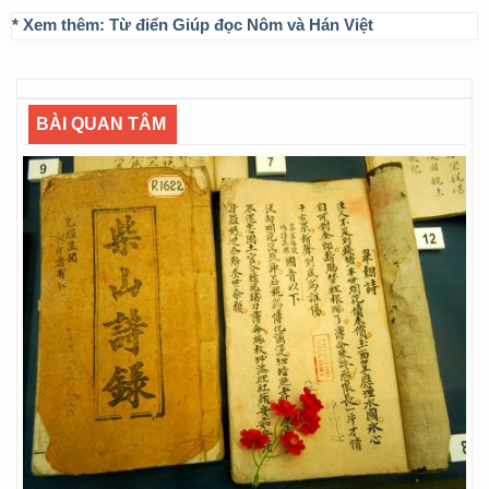
* Xem thêm:
Từ điển Giúp đọc Nôm và Hán Việt
BÀI QUAN TÂM