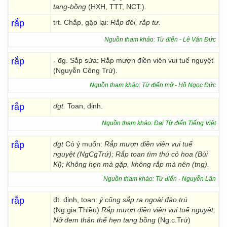
tang-bồng
(HXH, TTT, NCT.).
rắp
trt. Chắp, gập lại:
Rắp đôi, rắp tư.
Nguồn tham khảo: Từ điển - Lê Văn Đức
rắp
- đg. Sắp sửa: Rắp mượn điền viên vui tuế nguyệt
(Nguyễn Công Trứ).
Nguồn tham khảo: Từ điển mở - Hồ Ngọc Đức
rắp
đgt.
Toan, định.
Nguồn tham khảo: Đại Từ điển Tiếng Việt
rắp
đgt
Có ý muốn:
Rắp mượn điền viên vui tuế
nguyệt (NgCgTrứ); Rắp toan tìm thú cỏ hoa (Bùi
Kỉ); Không hẹn mà gặp, không rắp mà nên (tng).
Nguồn tham khảo: Từ điển - Nguyễn Lân
rắp
đt. định, toan:
ý cũng sắp ra ngoài đào trú
(Ng.gia.Thiều)
Rắp mượn điền viên vui tuế nguyệt,
Nỡ đem thân thế hẹn tang bồng
(Ng.c.Trứ)