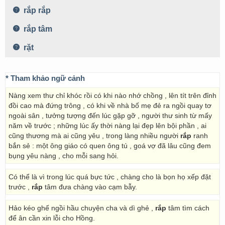
rắp rắp
rắp tâm
rặt
* Tham khảo ngữ cảnh
Nàng xem thư chỉ khóc rồi có khi nào nhớ chồng , lên tít trên đỉnh
đồi cao mà đứng trông , có khi về nhà bố mẹ đẻ ra ngồi quay tơ
ngoài sân , tưởng tượng đến lúc gặp gỡ , người thư sinh từ mấy
năm về trước ; những lúc ấy thời nàng lại đẹp lên bội phần , ai
cũng thương mà ai cũng yêu , trong làng nhiều người
rắp
ranh
bắn sẻ : một ông giáo có quen ông tú , goá vợ đã lâu cũng đem
bụng yêu nàng , cho mỗi sang hỏi.
Có thể là vì trong lúc quá bực tức , chàng cho là bọn họ xếp đặt
trước ,
rắp
tâm đưa chàng vào cạm bẫy.
Hảo kéo ghế ngồi hầu chuyện cha và dì ghẻ ,
rắp
tâm tìm cách
để ân cần xin lỗi cho Hồng.