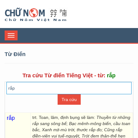
Chữ Nôm
Toggle
navigation
Từ Điển
Tra cứu Từ điển Tiếng Việt - từ:
rắp
rắp
trt. Toan, lăm, định bụng sẽ làm:
Thuyền từ những
rắp sang sông bể; Bạc mênh-mông biển, cầu toan
bắc, Xanh mịt-mù trời, thước rắp đo; Cũng rắp
điền-viên vui tuế-nguyệt, Trót đem thân-thế hẹn