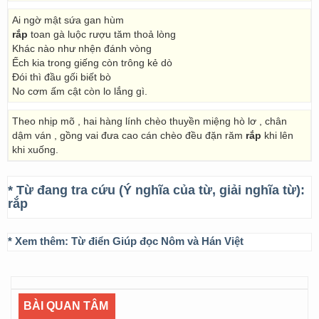
Ai ngờ mật sứa gan hùm
rắp
toan gà luộc rượu tăm thoả lòng
Khác nào như nhện đánh vòng
Ếch kia trong giếng còn trông kẻ dò
Đói thì đầu gối biết bò
No cơm ấm cật còn lo lắng gì.
Theo nhịp mõ , hai hàng lính chèo thuyền miệng hò lơ , chân
dậm ván , gồng vai đưa cao cán chèo đều đặn răm
rắp
khi lên
khi xuống.
* Từ đang tra cứu (Ý nghĩa của từ, giải nghĩa từ):
rắp
* Xem thêm:
Từ điển Giúp đọc Nôm và Hán Việt
BÀI QUAN TÂM