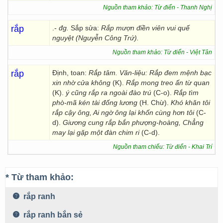
Nguồn tham khảo: Từ điển - Thanh Nghị
rắp
.-
đg.
Sắp sửa:
Rắp mượn điền viên vui quế
nguyệt (Nguyễn Công Trứ).
Nguồn tham khảo: Từ điển - Việt Tân
rắp
Định, toan:
Rắp tâm. Văn-liệu: Rắp đem mệnh bạc
xin nhờ cửa không
(K).
Rắp mong treo ấn từ quan
(K).
ý cũng rắp ra ngoài đào trú
(C-o).
Rắp tìm
phò-mã kén tài đống lương
(H. Chừ).
Khó khăn tôi
rắp cậy ông, Ai ngờ ông lại khốn cùng hơn tôi
(C-
d).
Giương cung rắp bắn phượng-hoàng, Chẳng
may lại gặp một đàn chim ri
(C-d).
Nguồn tham chiếu: Từ điển - Khai Trí
* Từ tham khảo:
rắp ranh
rắp ranh bắn sẻ